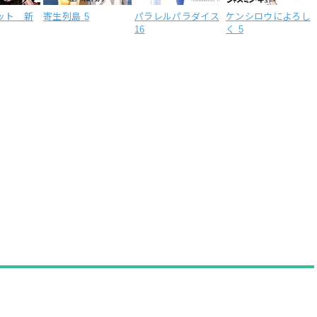
ット 新
寄生列島 5
パラレルパラダイス
ケンシロウによろし
16
く 5