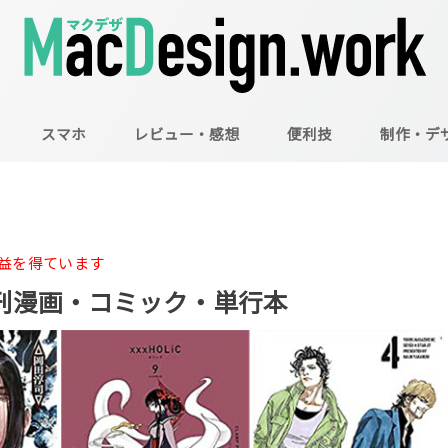
スマホ
レビュー・感想
便利技
制作・デ
Mac
Illustrator
Photoshop
益を得ています
の新刊漫画・コミック・単行本