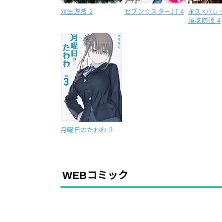
双生遊戯 2
セブン☆スターJT 4
永久×バレ
湊攻防戦 4
月曜日のたわわ 3
WEBコミック