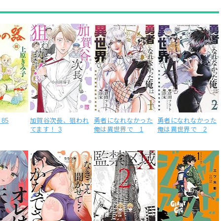
85
加賀谷次長、狙われ
勇者になれなかった
勇者になれなかった
てます！ 3
俺は異世界で 1
俺は異世界で 2