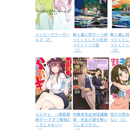
ハッピーアワーガー
無人島に何か一つ持
無人島に何
ルズ（2）
ってくとしたら何持
ってくとし
ってく？って話
ってく？っ
（2）
（3）
らぶキョ ～家庭教
中禅寺先生物怪講義
双子の男女
師が××すぎて勉強ど
録 先生が謎を解い
ない（1）
ころじゃない～
てしまうから。