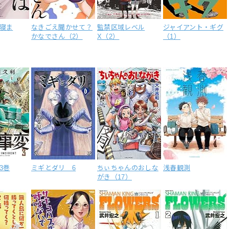
寝ま
なきごえ聞かせて？
監禁区域レベル
ジャイアント・ギグ
かなでさん（2）
X（2）
（1）
3巻
ミギとダリ 6
ちぃちゃんのおしな
浅春観測
がき（17）