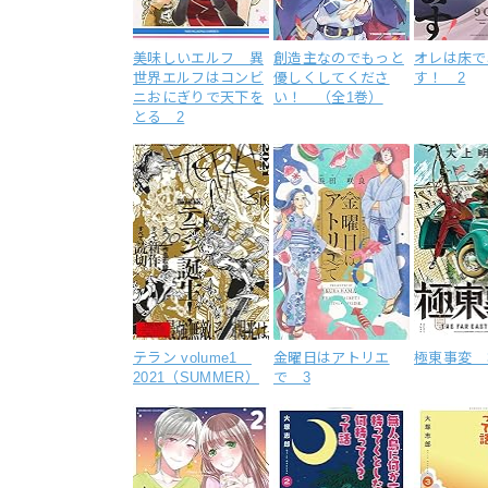
美味しいエルフ 異
創造主なのでもっと
オレは床で
世界エルフはコンビ
優しくしてくださ
す！ 2
ニおにぎりで天下を
い！ （全1巻）
とる 2
テラン volume1
金曜日はアトリエ
極東事変 
2021（SUMMER）
で 3