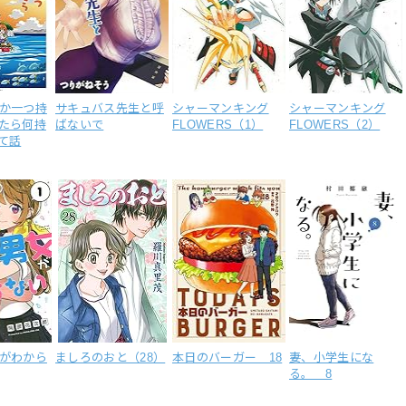
か一つ持
サキュバス先生と呼
シャーマンキング
シャーマンキング
たら何持
ばないで
FLOWERS（1）
FLOWERS（2）
て話
がわから
ましろのおと（28）
本日のバーガー 18
妻、小学生にな
る。 8