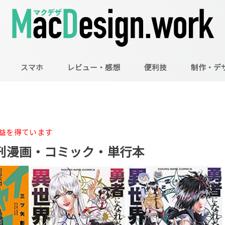
スマホ
レビュー・感想
便利技
制作・デ
Mac
Illustrator
Photoshop
益を得ています
の新刊漫画・コミック・単行本