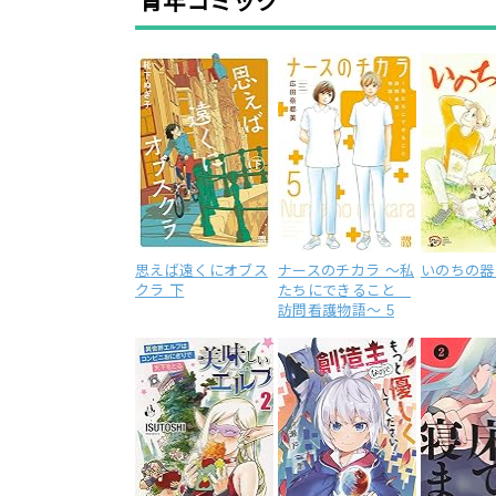
青年コミック
思えば遠くにオブス
ナースのチカラ ～私
いのちの器 
クラ 下
たちにできること
訪問看護物語～ 5