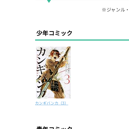
※ジャンル
少年コミック
カンギバンカ（3）