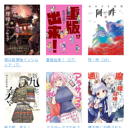
君は放課後インソム
重版出来！（17）
阿・吽（14）
ニア（7）
新九郎、奔る！
アラサーママの私で
魔王様に召喚された