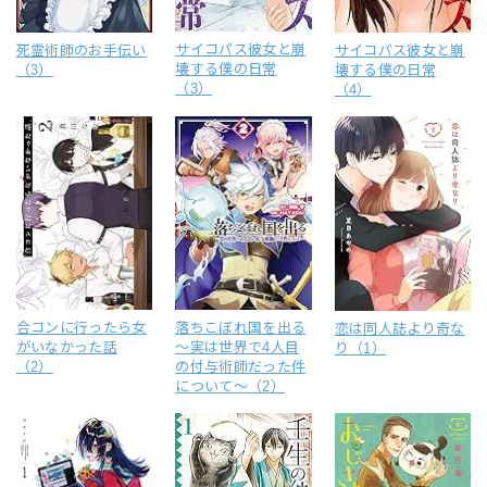
サイコパス彼女と崩
死霊術師のお手伝い
サイコパス彼女と崩
壊する僕の日常
（3）
壊する僕の日常
（3）
（4）
合コンに行ったら女
落ちこぼれ国を出る
恋は同人誌より奇な
がいなかった話
～実は世界で4人目
り（1）
（2）
の付与術師だった件
について～（2）