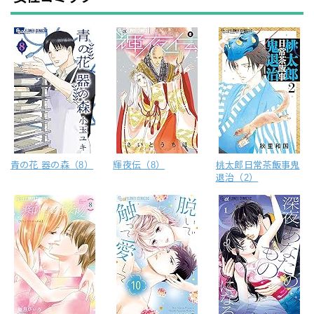
青の花 器の森（8）
輝夜伝（8）
桃太郎日常茶飯事鬼
退治（2）