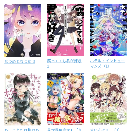
腐ってても君が好き
ホテル・インヒュー
なつめとなつめ 3
1
マンズ（1）
ちょっとだけ抜けち
異世界屋台めし「え
すいんぐ!! （3）