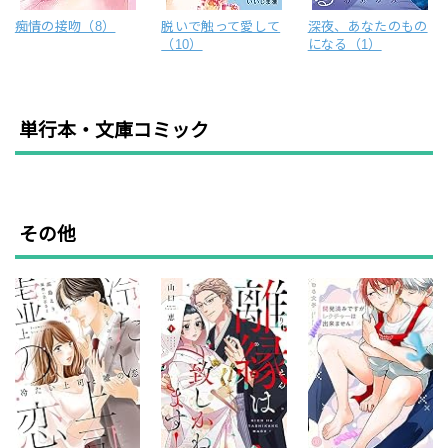
痴情の接吻（8）
脱いで触って愛して
深夜、あなたのもの
（10）
になる（1）
単行本・文庫コミック
その他