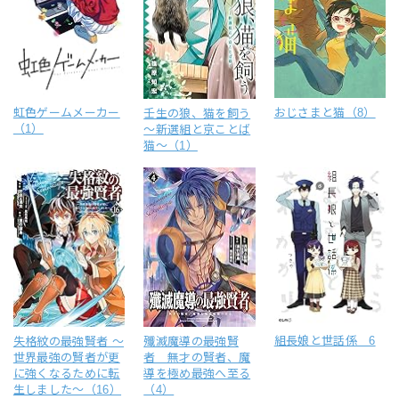
虹色ゲームメーカー
おじさまと猫（8）
壬生の狼、猫を飼う
（1）
～新選組と京ことば
猫～（1）
組長娘と世話係 6
失格紋の最強賢者 ～
殲滅魔導の最強賢
世界最強の賢者が更
者 無才の賢者、魔
に強くなるために転
導を極め最強へ至る
生しました～（16）
（4）