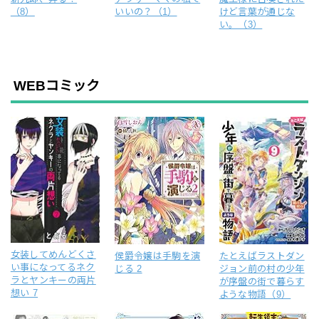
（8）
いいの？（1）
けど言葉が通じな
い。（3）
WEBコミック
女装してめんどくさ
侯爵令嬢は手駒を演
たとえばラストダン
い事になってるネク
じる 2
ジョン前の村の少年
ラとヤンキーの両片
が序盤の街で暮らす
想い 7
ような物語（9）