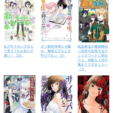
私がモテないのはど
ガリ勉地味萌え令嬢
転生領主の優良開拓
う考えてもお前らが
は、俺様王子などお
～前世の記憶を生か
悪い！（20）
呼びでない（3）
してホワイトに努め
たら、有能な人材が
集まりすぎました～
（3）