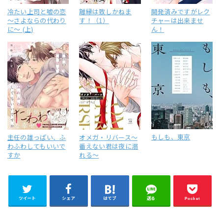
冷たい上司と嘘の恋
離縁は致しかねま
開発済みですがレク
～さよならの代わり
す！（1）
チャーは出来ませ
に～ (上)
ん！
もしも、東京
主任の雄っぱい、ふ
オメガ・リバース～
わふわしてもいいで
番えない君は夜に溺
すか
れる～
ツイート
シェア
はてブ
送る
Pocket