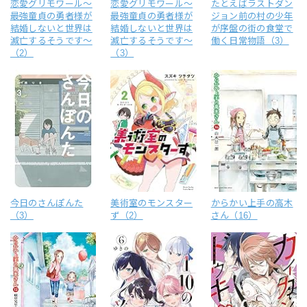
恋愛グリモワール～
恋愛グリモワール～
たとえばラストダン
最強童貞の勇者様が
最強童貞の勇者様が
ジョン前の村の少年
結婚しないと世界は
結婚しないと世界は
が序盤の街の食堂で
滅亡するそうです～
滅亡するそうです～
働く日常物語（3）
（2）
（3）
今日のさんぽんた
美術室のモンスター
からかい上手の高木
（3）
ず（2）
さん（16）