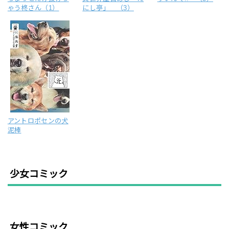
ゃう柊さん（1）
にし亭」 （3）
アントロポセンの犬
泥棒
少女コミック
女性コミック