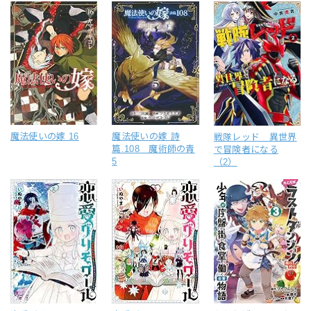
魔法使いの嫁 16
魔法使いの嫁 詩
戦隊レッド 異世界
篇.108 魔術師の青
で冒険者になる
5
（2）