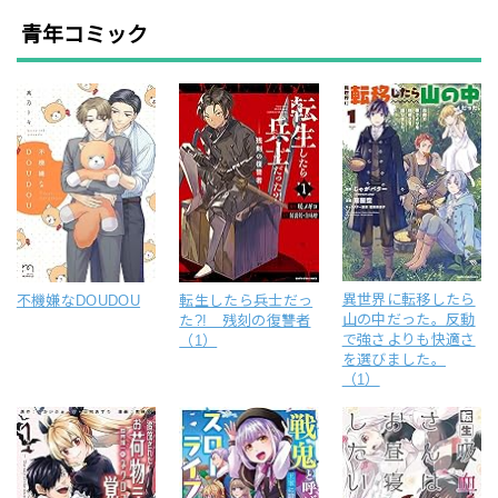
青年コミック
異世界に転移したら
不機嫌なDOUDOU
転生したら兵士だっ
山の中だった。反動
た?! 残刻の復讐者
で強さよりも快適さ
（1）
を選びました。
（1）