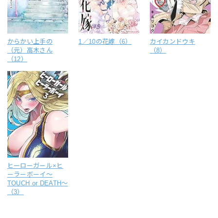
からかい上手の
1／10の花嫁（6）
カイカンドウキ
（元）高木さん
（8）
（12）
ヒーローガール×ヒ
ーラーボーイ～
TOUCH or DEATH～
（3）