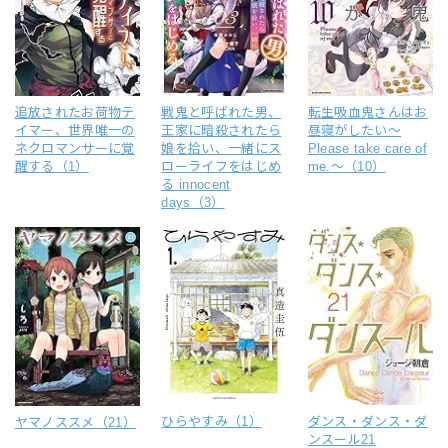
追放されたお荷物テ
戦鬼と呼ばれた男、
転生吸血鬼さんはお
イマー、世界唯一の
王家に暗殺されたら
昼寝がしたい～
ネクロマンサーに覚
娘を拾い、一緒にス
Please take care of
醒する（1）
ローライフをはじめ
me.～（10）
る innocent
days（3）
ひらやすみ（1）
ダンス・ダンス・ダ
ヤマノススメ（21）
ンスール21