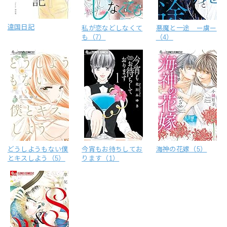
違国日記
私が恋などしなくて
悪魔と一途 ー虜ー
も（7）
（4）
どうしようもない僕
今宵もお待ちしてお
海神の花嫁（5）
とキスしよう（5）
ります（1）