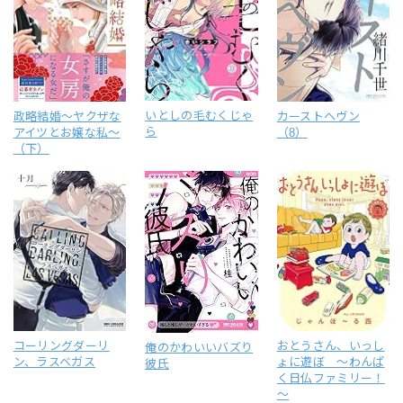
いとしの毛むくじゃ
政略結婚～ヤクザな
カーストヘヴン
ら
アイツとお嬢な私～
（8）
（下）
コーリングダーリ
おとうさん、いっし
俺のかわいいバズり
ン、ラスベガス
ょに遊ぼ ～わんぱ
彼氏
く日仏ファミリー！
～