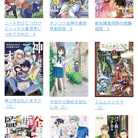
ニートだけどハロワ
ポンコツ女神の異世
新米錬金術師の店舗
にいったら異世界に
界創世録 6
経営 1
つれてかれた 6
神と呼ばれたオタク
今日から始める幼な
ミムムとシララ
（1）
じみ（1）
（1）