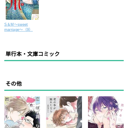
S＆M～sweet
marriage～（9）
単行本・文庫コミック
その他