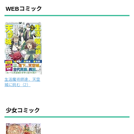
WEBコミック
生活魔術師達、天空
城に挑む（2）
少女コミック