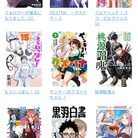
フォロワーが彼女に
DESTRA ーデスト
フルアヘッド！コ
なりました（1）
ラー 3
コ ゼルヴァンス
14
もういっぽん！ 15
ヤンキーJKクズハナ
桃源暗鬼 6
ちゃん 7