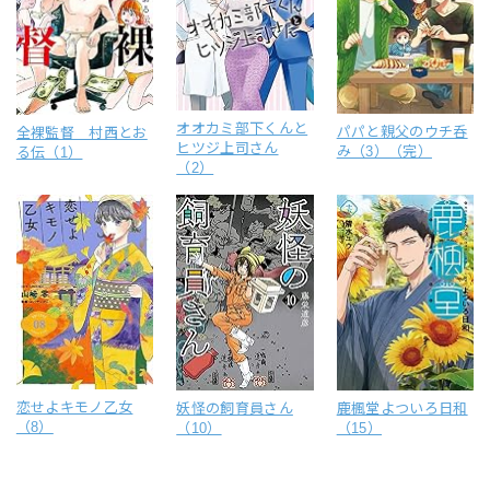
オオカミ部下くんと
パパと親父のウチ呑
全裸監督 村西とお
ヒツジ上司さん
み（3）（完）
る伝（1）
（2）
恋せよキモノ乙女
妖怪の飼育員さん
鹿楓堂よついろ日和
（8）
（10）
（15）