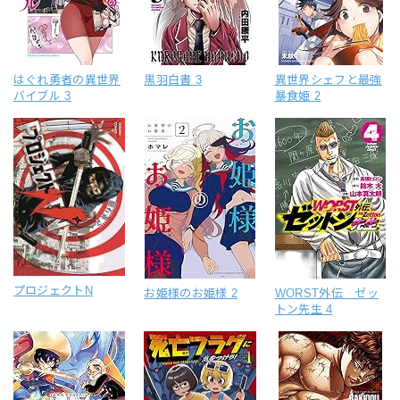
はぐれ勇者の異世界
黒羽白書 3
異世界シェフと最強
バイブル 3
暴食姫 2
プロジェクトN
お姫様のお姫様 2
WORST外伝 ゼッ
トン先生 4