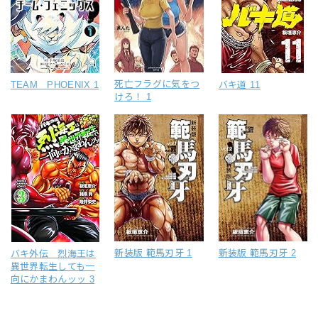
死亡フラグに気をつ
TEAM PHOENIX 1
バキ道 11
けろ！ 1
新装版 範馬刃牙 1
新装版 範馬刃牙 2
バキ外伝 烈海王は
異世界転生しても一
向にかまわんッッ 3