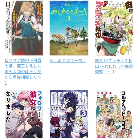
ロメリア戦記～伯爵
あしあとのまーち 1
肉食JKマンティス秋
令嬢、魔王を倒した
山 ～むしむし料理研
後も人類やばそうだ
究部！～ 1
から軍隊組織した～
1