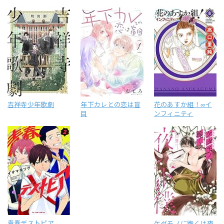
吉祥寺少年歌劇
年下カレとの恋は盲
花のあすか組！∞イ
目
ンフィニティ
青春デストピア
ケダモノに跪くは夜