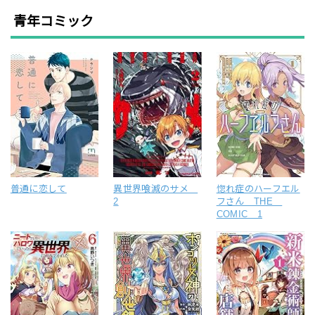
青年コミック
普通に恋して
異世界喰滅のサメ
惚れ症のハーフエル
2
フさん THE
COMIC 1