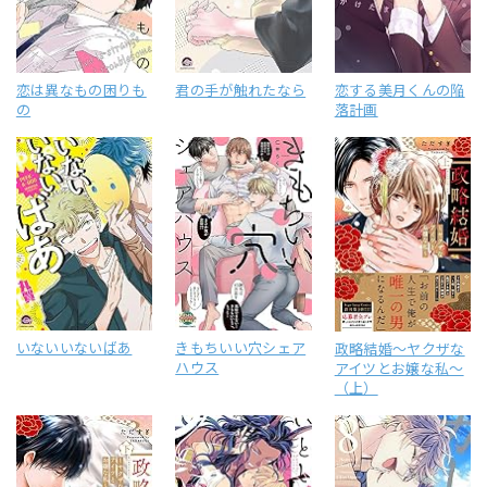
恋は異なもの困りも
君の手が触れたなら
恋する美月くんの陥
の
落計画
いないいないばあ
きもちいい穴シェア
政略結婚～ヤクザな
ハウス
アイツとお嬢な私～
（上）