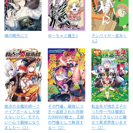
魂の関所にて
ゆーちゃと魔王1
テンバイヤー金木く
ん2
極点の炎魔術師～フ
その門番、最強につ
転生先が残念王子だ
ァイアボールしか使
き～追放された防御
った件～今は腹筋1
えないけど、モテた
力9999の戦士、王都
回もできないけど痩
い一心で最強になり
の門番として無双す
せて異世界救います
ました～（1）
る～（2）
～（2）