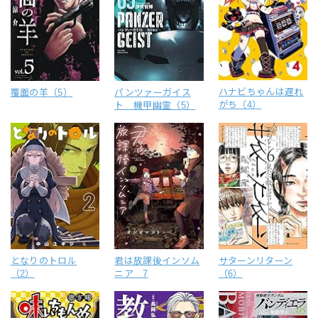
ハナビちゃんは遅れ
覆面の羊（5）
パンツァーガイス
がち（4）
ト 機甲幽霊（5）
となりのトロル
君は放課後インソム
サターンリターン
（2）
ニア 7
（6）