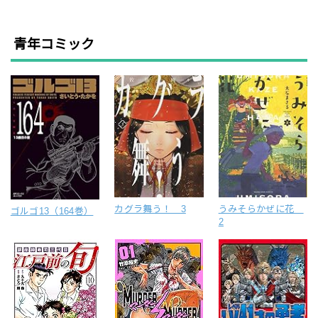
青年コミック
カグラ舞う！ 3
うみそらかぜに花
ゴルゴ13（164巻）
2