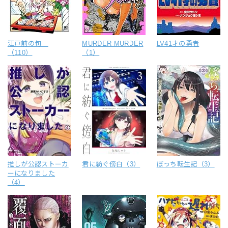
LV41才の勇者
江戸前の旬
MURDER MURDER
（110）
（1）
推しが公認ストーカ
君に紡ぐ傍白（3）
ぼっち転生記（3）
ーになりました
（4）