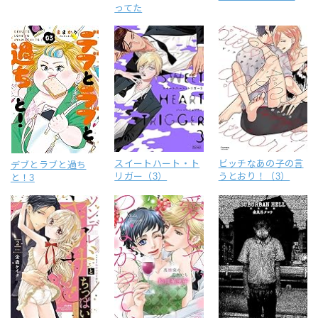
ってた
スイートハート・ト
ビッチなあの子の言
デブとラブと過ち
リガー（3）
うとおり！（3）
と！3