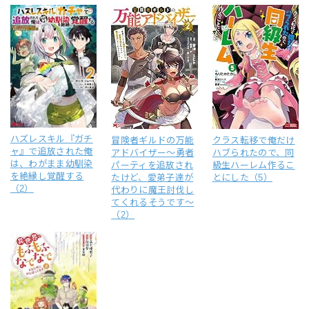
ハズレスキル『ガチ
冒険者ギルドの万能
クラス転移で俺だけ
ャ』で追放された俺
アドバイザー～勇者
ハブられたので、同
は、わがまま幼馴染
パーティを追放され
級生ハーレム作るこ
を絶縁し覚醒する
たけど、愛弟子達が
とにした（5）
（2）
代わりに魔王討伐し
てくれるそうです～
（2）