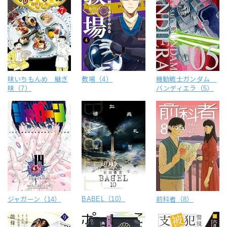
味いちもんめ 継ぎ
教場（4）
機動戦士ガンダム
味（7）
バンディエラ（5）
BABEL（10）
ジャガーン（14）
前科者（8）