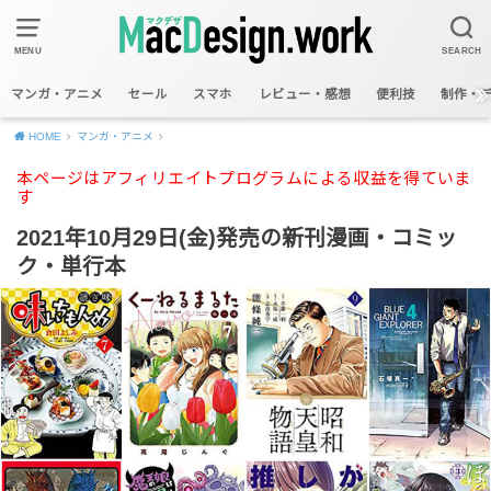
MENU
SEARCH
マンガ・アニメ
セール
スマホ
レビュー・感想
便利技
制作・
HOME
マンガ・アニメ
本ページはアフィリエイトプログラムによる収益を得ていま
す
2021年10月29日(金)発売の新刊漫画・コミッ
ク・単行本