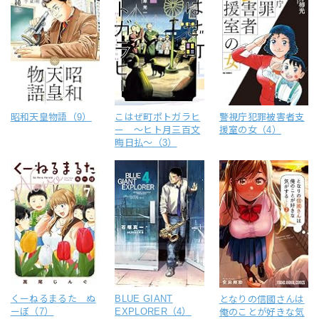
昭和天皇物語（9）
こはぜ町ポトガラヒ
警視庁犯罪被害者支
ー ～ヒト月三百文
援室の女（4）
晦日払～（3）
くーねるまるた ぬ
BLUE GIANT
となりの信國さんは
ーぼ（7）
EXPLORER（4）
俺のことが好きな気