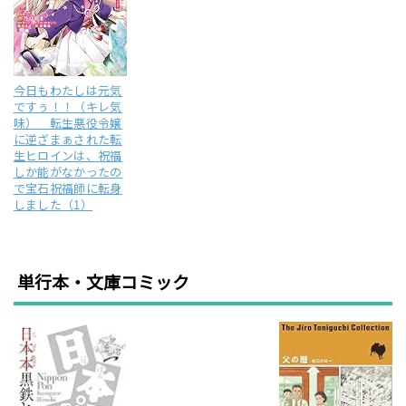
今日もわたしは元気
ですぅ！！（キレ気
味） 転生悪役令嬢
に逆ざまぁされた転
生ヒロインは、祝福
しか能がなかったの
で宝石祝福師に転身
しました（1）
単行本・文庫コミック