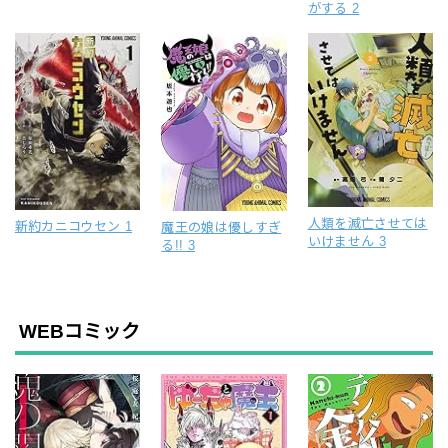
がする 2
人類を滅亡させては
新約カニコウセン 1
魔王の娘は優しすぎ
いけません 3
る!! 3
WEBコミック