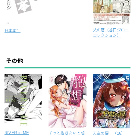
父の暦（谷口ジロー
日本本゜
コレクション）
その他
RIVER in ME
ずっと抱きたいと想
天空の扉 （16）