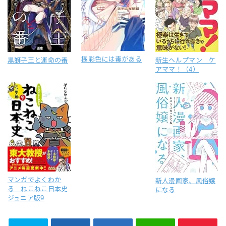
極彩色には毒がある
黒獅子王と運命の番
新生ヘルプマン ケ
アママ！（4）
マンガでよくわか
新人漫画家、風俗嬢
る ねこねこ日本史
になる
ジュニア版9