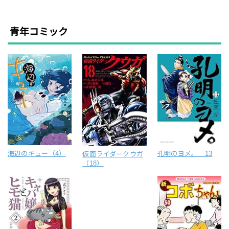
青年コミック
海辺のキュー（4）
孔明のヨメ。 13
仮面ライダークウガ
（18）