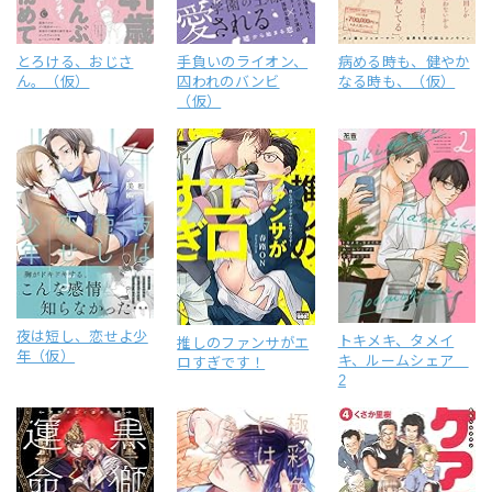
とろける、おじさ
手負いのライオン、
病める時も、健やか
ん。（仮）
囚われのバンビ
なる時も、（仮）
（仮）
夜は短し、恋せよ少
トキメキ、タメイ
推しのファンサがエ
年（仮）
キ、ルームシェア
ロすぎです！
2