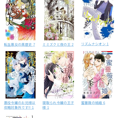
リズムナシオン 1
転生悪女の黒歴史 7
ミミズクと夜の王 2
悪役令嬢のお兄様は
寝取られ令嬢の王子
蜜薔薇の結婚 6
攻略対象外です!! 1
様 1