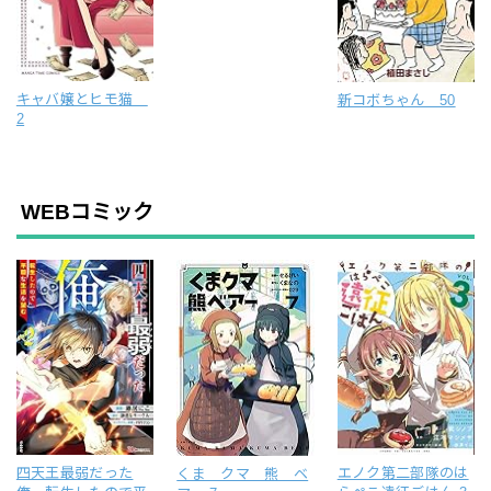
キャバ嬢とヒモ猫
新コボちゃん 50
2
WEBコミック
四天王最弱だった
エノク第二部隊のは
くま クマ 熊 ベ