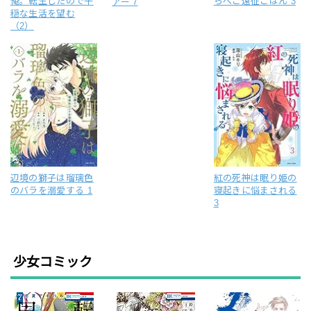
俺。転生したので平
らぺこ遠征ごはん 3
アー 7
穏な生活を望む
（2）
辺境の獅子は瑠璃色
紅の死神は眠り姫の
のバラを溺愛する 1
寝起きに悩まされる
3
少女コミック