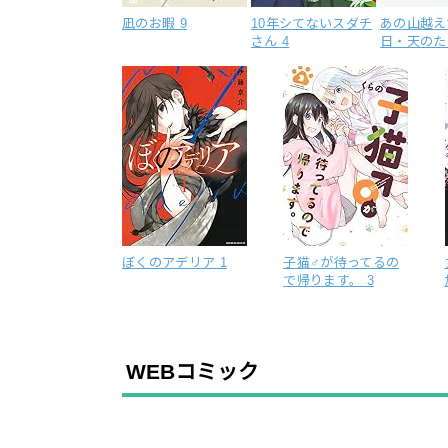
凪のお暇 9
10年シてないスダチ
あの山越え
さん 4
日・天のた
ぼくのアデリア 1
子猫♂が待ってるの
で帰ります。 3
WEBコミック