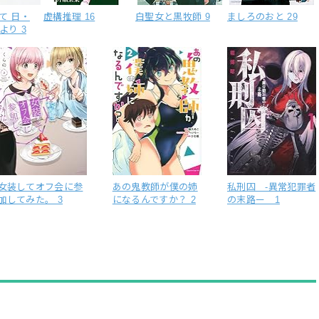
て 日・
虚構推理 16
白聖女と黒牧師 9
ましろのおと 29
より 3
女装してオフ会に参
あの鬼教師が僕の姉
私刑囚 -異常犯罪者
加してみた。 3
になるんですか？ 2
の末路ー 1