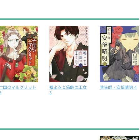
亡国のマルグリット
嘘よみと偽飾の王女
陰陽師・安倍晴明 4
8
3