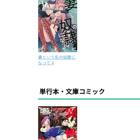
妻という名の奴隷に
なって 4
単行本・文庫コミック