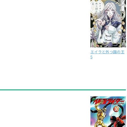
エイラと外つ国の王
5