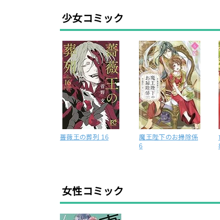
少女コミック
薔薇王の葬列 16
魔王陛下のお掃除係
6
女性コミック