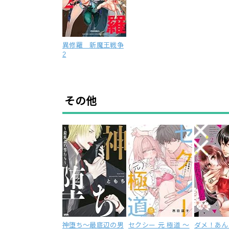
異修羅 新魔王戦争
2
その他
神堕ち～最底辺の男
セクシー 元 極道 ～
ダメ！あん