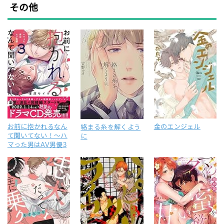
その他
お前に抱かれるなん
金のエンジェル
絡まる糸を解くよう
て聞いてない！～ハ
に
マった男はAV男優3