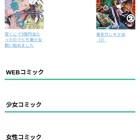
宝くじで3億円当た
東京ガレキ少女
ったのでヒモ美少女
（2）
飼い始めました
WEBコミック
少女コミック
女性コミック