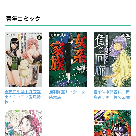
青年コミック
異世界狙撃手は女戦
強制除霊師・斎 女
霊感保険調査員 神
士のモフモフ愛玩動
系家族
鳥谷サキ 負の回廊
物 4