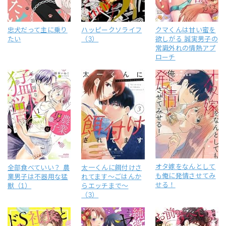
忠犬だって主に乗り
ハッピークソライフ
クマくんは甘い蜜を
たい
（3）
欲しがる 誠実男子の
常識外れの情熱アプ
ローチ
オタ嫁をなんとして
全部食べていい？ 農
太一くんに餌付けさ
も俺に発情させてみ
業男子は不器用な猛
れてます～ごはんか
せる！
獣（1）
らエッチまで～
（3）