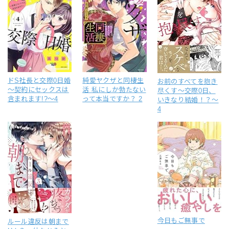
ドS社長と交際0日婚
純愛ヤクザと同棲生
お前のすべてを抱き
～契約にセックスは
活 私にしか勃たない
尽くす～交際0日、
含まれます!?～4
って本当ですか？ 2
いきなり結婚！？～
4
今日もご無事で
ルール違反は朝まで