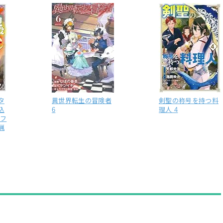
タ
異世界転生の冒険者
剣聖の称号を持つ料
込
6
理人 4
ルフ
猟