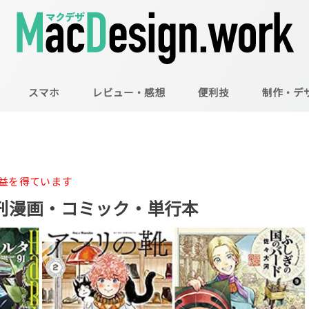
スマホ
レビュー・感想
便利技
制作・デ
Mac
Illustrator
Photoshop
益を得ています
の新刊漫画・コミック・単行本