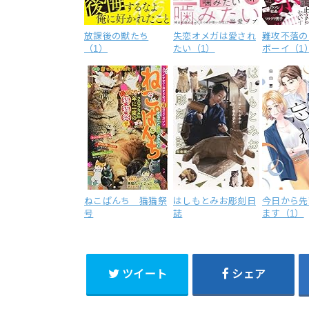
放課後の獣たち
失恋オメガは愛され
難攻不落の
（1）
たい（1）
ボーイ（1
ねこぱんち 猫猫祭
はしもとみお彫刻日
今日から先
号
誌
ます（1）
ツイート
シェア