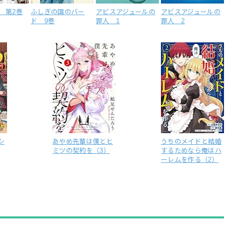
 第2巻
ふしぎの国のバー
アビスアジュールの
アビスアジュールの
ド 9巻
罪人 1
罪人 2
シ
あやめ先輩は僕とヒ
うちのメイドと結婚
ミツの契約を（3）
するためなら俺はハ
ーレムを作る（2）