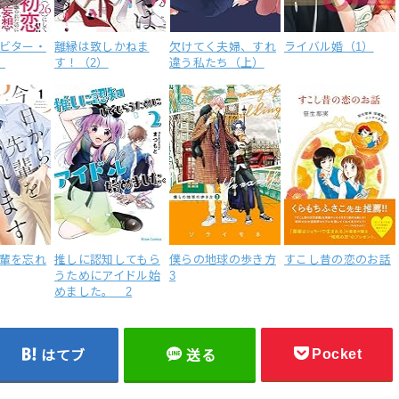
ビター・
離縁は致しかねま
欠けてく夫婦、すれ
ライバル婚（1）
）
す！（2）
違う私たち（上）
輩を忘れ
推しに認知してもら
僕らの地球の歩き方
すこし昔の恋のお話
うためにアイドル始
3
めました。 2
Pocket
はてブ
送る