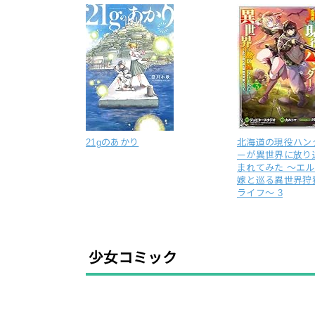
21gのあかり
北海道の現役ハン
ーが異世界に放り
まれてみた ～エ
嫁と巡る異世界狩
ライフ～ 3
少女コミック