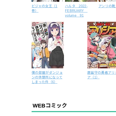
ビジャの女王（1
ハルタ 2022-
アンリの靴
巻）
FEBRUARY
volume 91
僕の部屋がダンジョ
居留守の勇者アリ
ンの休憩所になって
ア（1）
しまった件（6）
WEBコミック