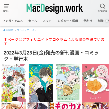
MENU
SEARCH
マンガ・アニメ
セール
スマホ
レビュー・感想
便利技
制作・
HOME
マンガ・アニメ
本ページはアフィリエイトプログラムによる収益を得ていま
す
2022年3月25日(金)発売の新刊漫画・コミッ
ク・単行本