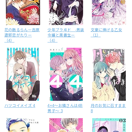
花の散るらんー吉原
少年ブラヰド -男装
文豪に捧げる乙女
遊郭恋がたりー
令嬢と黒書生ー
（1）
（4）
（4）
ハツコイメイズ 4
4×4～お隣さんは4B
月のお気に召すまま
男子～ 3
8