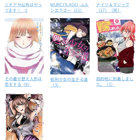
ニチアサ以外はやっ
MURCI?LAGO -ムル
ナイツ＆マジック
てます！ 1
シエラゴー（21）
（17）（完）
その着せ替え人形は
目的地に到着しまし
処刑少女の生きる道
恋をする（9）
た。（1）
（3）