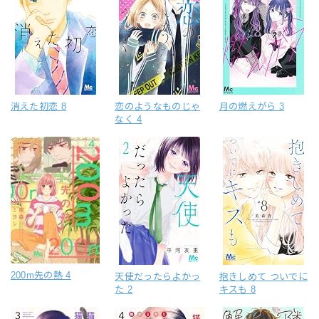
消えた初恋 8
恋のようなものじゃ
月の燃えがら 3
なく 4
200m先の熱 4
天使だったらよかっ
抱きしめて ついでに
た 2
キスも 8