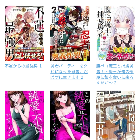
不運からの最強男 1
勇者パーティーをク
腹ペコ魔王と捕虜勇
ビになった忍者、忍
者！～魔王が俺の部
ばずに生きます 2
屋に飯を食いに来る
んだが～ 2