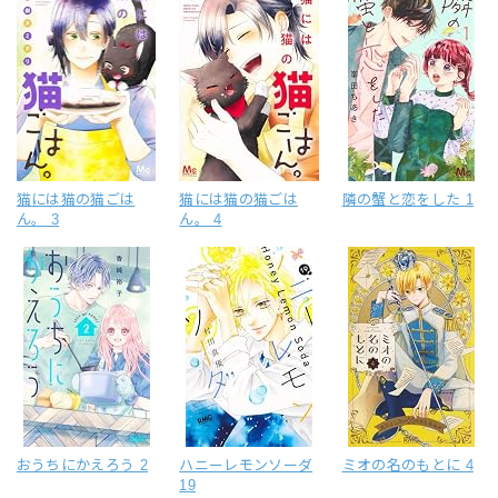
猫には猫の猫ごは
猫には猫の猫ごは
隣の蟹と恋をした 1
ん。 3
ん。 4
おうちにかえろう 2
ハニーレモンソーダ
ミオの名のもとに 4
19