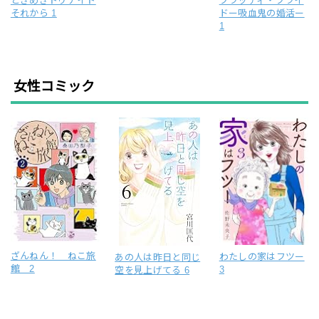
ときめきトゥナイト
ブラッディ・ブライ
それから 1
ドー吸血鬼の婚活ー
1
女性コミック
ざんねん！ ねこ旅
わたしの家はフツー
あの人は昨日と同じ
館 2
3
空を見上げてる 6