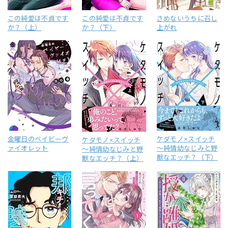
この純愛は不貞です
この純愛は不貞です
さめないうちに召し
か？（上）
か？（下）
上がれ
金曜日のベイビーヴ
ケダモノ×スイッチ
ケダモノ×スイッチ
ァイオレット
～純情幼なじみと野
～純情幼なじみと野
獣なエッチ？（下）
獣なエッチ？（上）