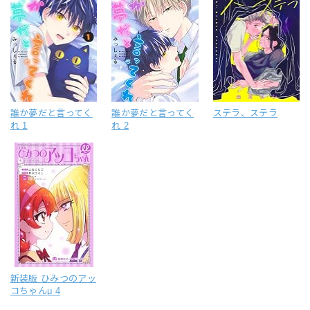
誰か夢だと言ってく
誰か夢だと言ってく
ステラ、ステラ
れ 1
れ 2
新装版 ひみつのアッ
コちゃんμ 4