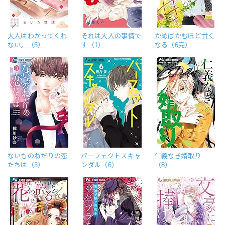
大人はわかってくれ
それは大人の事情で
かめばかむほど甘く
ない。（5）
す（1）
なる（6完）
ないものねだりの恋
パーフェクトスキャ
仁義なき婿取り
たちは（3）
ンダル（6）
（8）