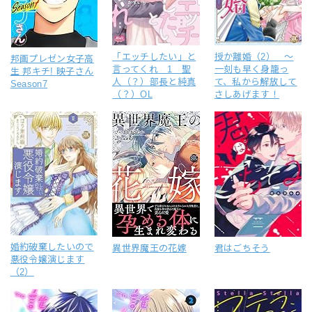
「エッチしたい」と
授か離婚（2） ～
邦画プレゼン女子高
言ってくれ 1 聖
一刻も早く身籠っ
生 邦キチ! 映子さん
人（？）部長と純真
て、私から解放して
Season7
（？）OL
さしあげます！
婚約破棄したいので
異世界魔王の花嫁
君はごちそう
悪役令嬢演じます
（2）