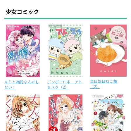
少女コミック
金目銀目ねこ館
キミと結婚なんかし
ポンポコロボ アト
（2）
ない！
＆スゥ（2）