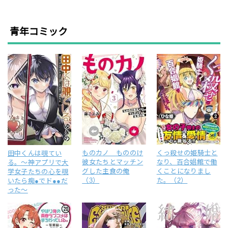
青年コミック
ものカノ もののけ
くっ殺せの姫騎士と
田中くんは覗てい
彼女たちとマッチン
なり、百合娼館で働
る。～神アプリで大
グした主食の俺
くことになりまし
学女子たちの心を覗
（3）
た。（2）
いたら痴●でド●●だ
った～