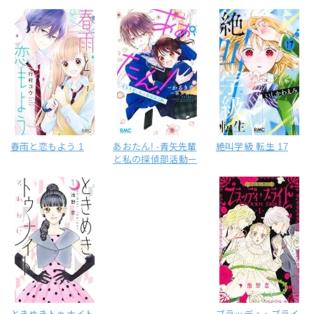
春雨と恋もよう 1
あおたん! -青矢先輩
絶叫学級 転生 17
と私の探偵部活動ー