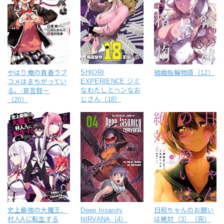
SHIORI
やはり俺の青春ラブ
結婚指輪物語（12）
EXPERIENCE ジミ
コメはまちがってい
なわたしとヘンなお
る。-妄言録ー
じさん（18）
（20）
史上最強の大魔王、
Deep Insanity
日和ちゃんのお願い
村人Aに転生する
NIRVANA（4）
は絶対（3）（完）