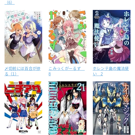
（6）
〆切前には百合が捗
こみっくがーるず
ホレンテ島の魔法使
る（1）
8
い 2