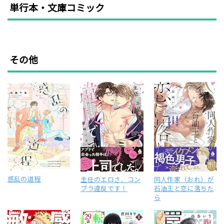
単行本・文庫コミック
その他
惑乱の道程
主任のエロさ、コン
同人作家（おれ）が
プラ違反です！
石油王と恋に落ちた
ら