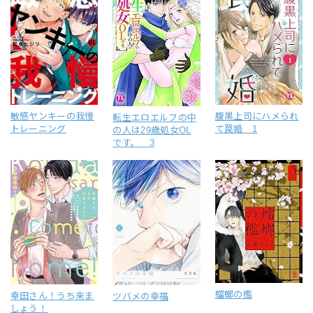
敏感ヤンキーの我慢
腹黒上司にハメられ
転生エロエルフの中
トレーニング
て罠婚 1
の人は29歳処女OL
です。 3
蟷螂の檻
幸田さん！うち来ま
ツバメの幸福
しょう！