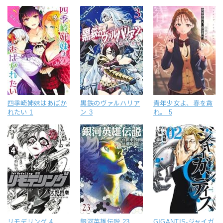
四季崎姉妹はあばか
黒鉄のヴァルハリア
青年少女よ、春を貪
れたい 1
ン 3
れ。 5
リモデリング 4
銀河英雄伝説 23
GIGANTIS-ジャイガ