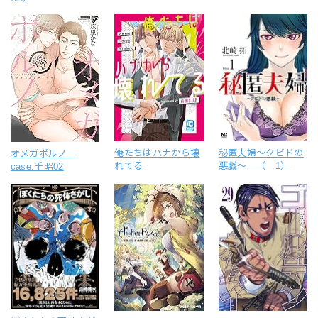
俺たちはハナから壊
秘匿夫婦～クピドの
オメガポルノ
れてる
悪戯～ （ 1）
case.千昭02