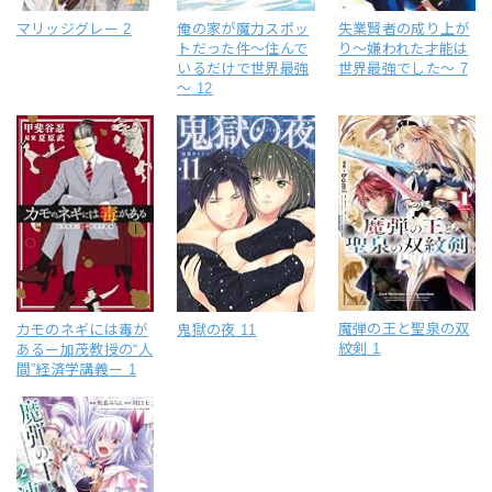
マリッジグレー 2
俺の家が魔力スポッ
失業賢者の成り上が
トだった件～住んで
り～嫌われた才能は
いるだけで世界最強
世界最強でした～ 7
～ 12
魔弾の王と聖泉の双
カモのネギには毒が
鬼獄の夜 11
紋剣 1
あるー加茂教授の“人
間”経済学講義ー 1