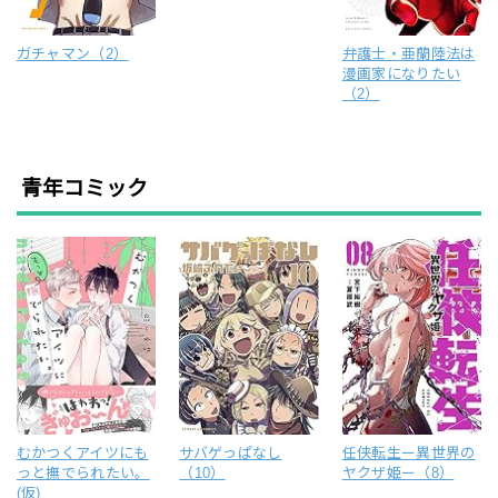
ガチャマン（2）
弁護士・亜蘭陸法は
漫画家になりたい
（2）
青年コミック
むかつくアイツにも
サバゲっぱなし
任侠転生ー異世界の
っと撫でられたい。
（10）
ヤクザ姫ー（8）
(仮)