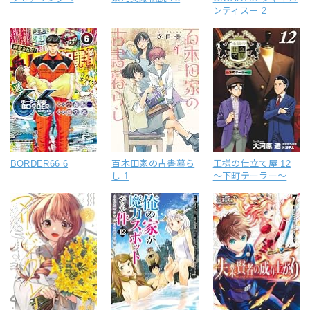
ンティスー 2
BORDER66 6
百木田家の古書暮ら
王様の仕立て屋 12
し 1
～下町テーラー～