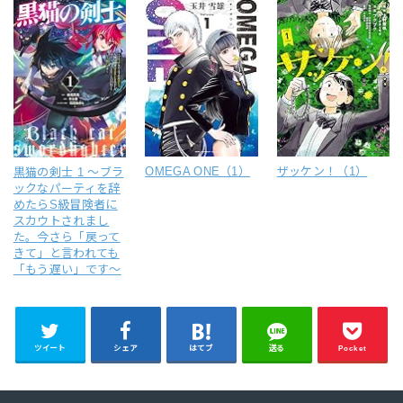
OMEGA ONE（1）
ザッケン！（1）
黒猫の剣士 1 ～ブラ
ックなパーティを辞
めたらS級冒険者に
スカウトされまし
た。今さら「戻って
きて」と言われても
「もう遅い」です～
ツイート
シェア
はてブ
送る
Pocket