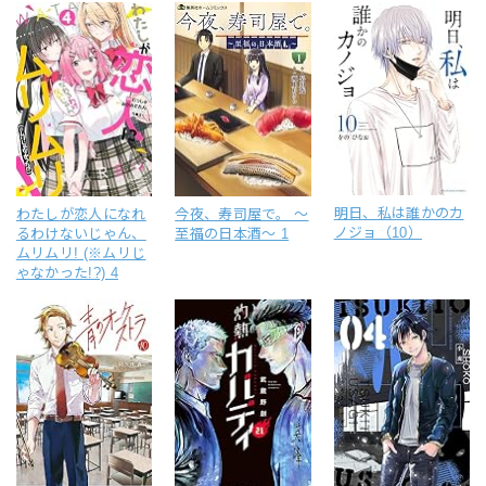
明日、私は誰かのカ
わたしが恋人になれ
今夜、寿司屋で。 ～
ノジョ（10）
るわけないじゃん、
至福の日本酒～ 1
ムリムリ! (※ムリじ
ゃなかった!?) 4