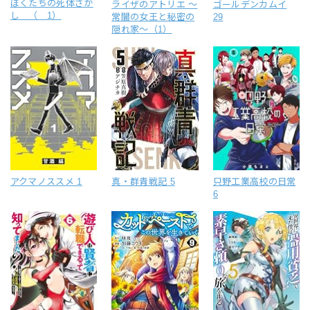
ぼくたちの死体さが
ライザのアトリエ ～
ゴールデンカムイ
し （ 1）
常闇の女王と秘密の
29
隠れ家～（1）
アクマノススメ 1
真・群青戦記 5
只野工業高校の日常
6