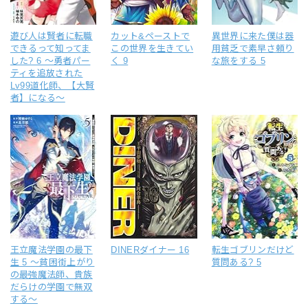
遊び人は賢者に転職
カット&ペーストで
異世界に来た僕は器
できるって知ってま
この世界を生きてい
用貧乏で素早さ頼り
した? 6 ～勇者パー
く 9
な旅をする 5
ティを追放された
Lv99道化師、【大賢
者】になる～
王立魔法学園の最下
DINERダイナー 16
転生ゴブリンだけど
生 5 ～貧困街上がり
質問ある? 5
の最強魔法師、貴族
だらけの学園で無双
する～