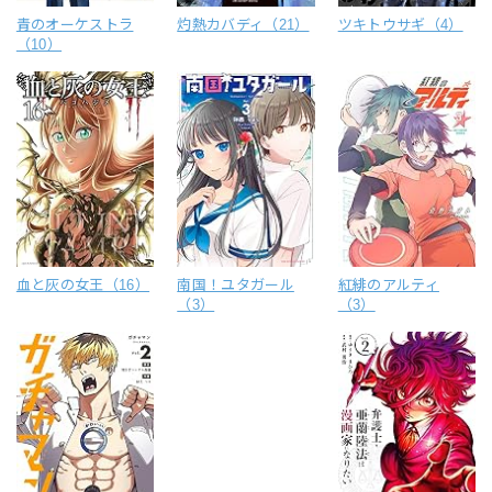
青のオーケストラ
灼熱カバディ（21）
ツキトウサギ（4）
（10）
血と灰の女王（16）
南国！ユタガール
紅緋のアルティ
（3）
（3）