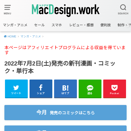
MENU
SEARCH
マンガ・アニメ
セール
スマホ
レビュー・感想
便利技
制作・
HOME
マンガ・アニメ
本ページはアフィリエイトプログラムによる収益を得ていま
す
2022年7月2日(土)発売の新刊漫画・コミッ
ク・単行本
ツイート
シェア
はてブ
送る
Pocket
今月
発売のコミックはこちら