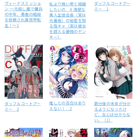
ヴィーナスミッショ
ダッフルコートアー
私より強い男と結婚
ン ～元殺し屋で傭兵
ミー 1
したいの 4 清楚な
の中年、勇者の暗殺
美人生徒会長（実は
を依頼され異世界転
元番長）の秘密を知
生！～1
る陰キャ（実は彼女
を超える最強のヤン
キー）
推しとの百合はあり
ダッフルコートアー
数分後の未来が分か
えない！ 2
ミー 2
るようになったけ
ど、女心は分からな
い。（1）