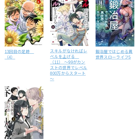
スキルがなければレ
13回目の足跡
鍛冶屋ではじめる異
ベルを上げる
（4）
世界スローライフ5
（11） ～99がカン
ストの世界でレベル
800万からスタート
～