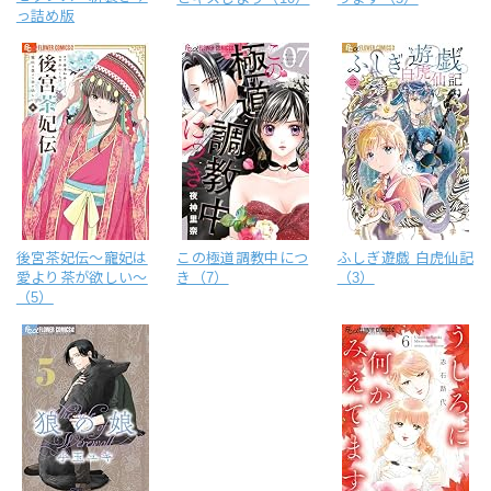
っ詰め版
後宮茶妃伝～寵妃は
この極道調教中につ
ふしぎ遊戯 白虎仙記
愛より茶が欲しい～
き（7）
（3）
（5）