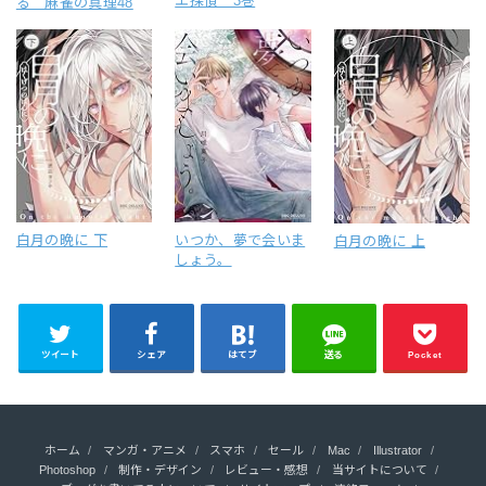
エ探偵 3巻
る 麻雀の真理48
白月の晩に 下
いつか、夢で会いま
白月の晩に 上
しょう。
ツイート
シェア
はてブ
送る
Pocket
ホーム
マンガ・アニメ
スマホ
セール
Mac
Illustrator
Photoshop
制作・デザイン
レビュー・感想
当サイトについて