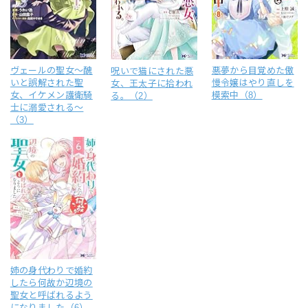
ヴェールの聖女～醜
悪夢から目覚めた傲
呪いで猫にされた悪
いと誤解された聖
慢令嬢はやり直しを
女、王太子に拾われ
女、イケメン護衛騎
模索中（8）
る。（2）
士に溺愛される～
（3）
姉の身代わりで婚約
したら何故か辺境の
聖女と呼ばれるよう
になりました（6）