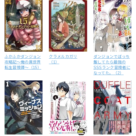
ふかふかダンジョン
クラメルカガリ
ダンジョンでぼっち
攻略記～俺の異世界
（1）
飯してたら最強の
転生冒険譚～（15）
SSSランク冒険者に
なってた。（2）