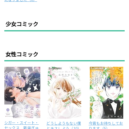
少女コミック
女性コミック
シガー・スイート・
どうしようもない僕
今宵もお待ちしてお
セックス 新装ぎゅ
とキスしよう（10）
ります（5）