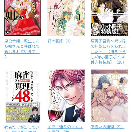
悪役令嬢に転生した
終の花嫁（1）
腐男子召喚～異世界
ら姐さんと呼ばれて
で神獣にハメられま
親しまれています
した～ 【描き下ろ
2
し40p小冊子ボイス
付き特装版】（10）
キラー通りのソムリ
不揃いの連理（9）
強者だけが知ってい