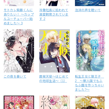
モトカレ紫藤くんに
冷徹社長に拾われて
泡沫の声を聴いて
告りたい！ ～カップ
溺愛飼育されていま
ルユーチューバー始
す 2
めました～ 3
この夜を暴いて
居候天使～はじめて
転生王女と狼王子
の地球生活～（1）
2 ～獣人国でもふ
もふ園を作っちゃい
ました?～