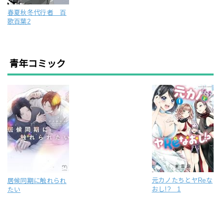
春夏秋冬代行者 百
歌百葉2
青年コミック
元カノたちとヤReな
居候同期に触れられ
おし!? 1
たい