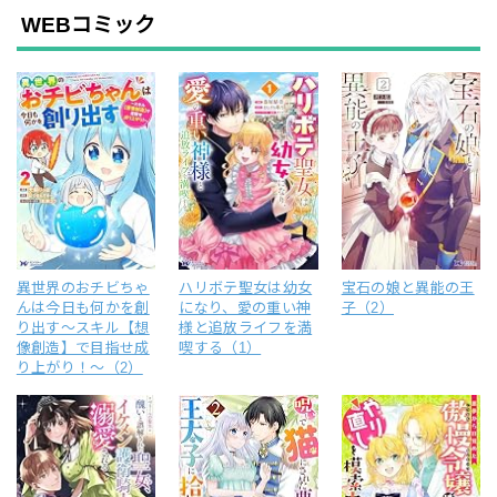
WEBコミック
異世界のおチビちゃ
ハリボテ聖女は幼女
宝石の娘と異能の王
んは今日も何かを創
になり、愛の重い神
子（2）
り出す～スキル【想
様と追放ライフを満
像創造】で目指せ成
喫する（1）
り上がり！～（2）