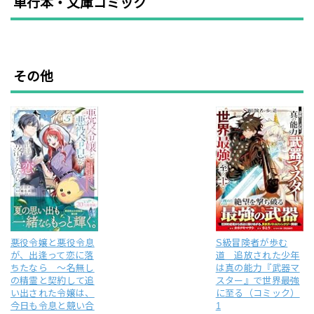
単行本・文庫コミック
その他
悪役令嬢と悪役令息
S級冒険者が歩む
が、出逢って恋に落
道 追放された少年
ちたなら ～名無し
は真の能力『武器マ
の精霊と契約して追
スター』で世界最強
い出された令嬢は、
に至る（コミック）
今日も令息と競い合
1