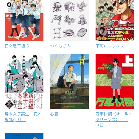
日々是平坦 6
つくもごみ
下町ロレックス
幕末女子高生 花と
心音
万事快調〈オール・
狼(仮)（1）
グリーンズ〉 上
（1）