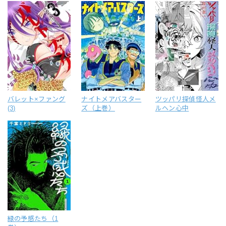
バレット×ファング
ナイトメアバスター
ツッパリ探偵怪人メ
(3)
ズ（上巻）
ルヘン心中
緑の予感たち（1