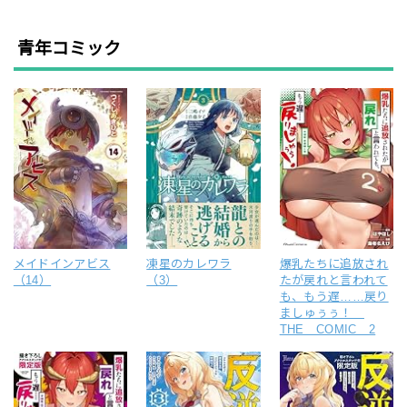
青年コミック
メイドインアビス
凍星のカレワラ
爆乳たちに追放され
（14）
（3）
たが戻れと言われて
も、もう遅……戻り
ましゅぅぅ！
THE COMIC 2