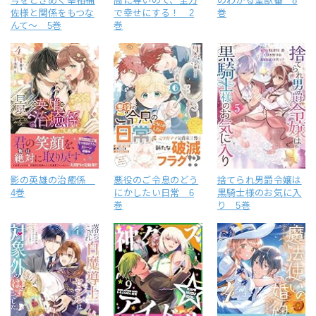
今をときめく宰相補
高に尊いので、全力
のわかる聖獣番 8
佐様と関係をもつな
で幸せにする！ 2
巻
んて～ 5巻
巻
影の英雄の治癒係
悪役のご令息のどう
捨てられ男爵令嬢は
4巻
にかしたい日常 6
黒騎士様のお気に入
巻
り 5巻