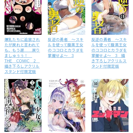
爆乳たちに追放され
反逆の勇者 ～スキ
反逆の勇者 ～スキ
たが戻れと言われて
ルを使って腹黒王女
ルを使って腹黒王女
も、もう遅……戻り
のココロとカラダを
のココロとカラダを
ましゅぅぅ！
掌握せよ～ 3
掌握せよ～ 3 描
THE COMIC 2
き下ろしアクリルス
描き下ろしアクリル
タンド付限定版
スタンド付限定版