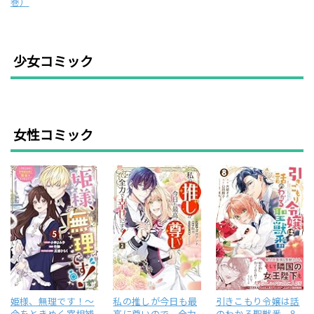
巻）
少女コミック
女性コミック
姫様、無理です！～
私の推しが今日も最
引きこもり令嬢は話