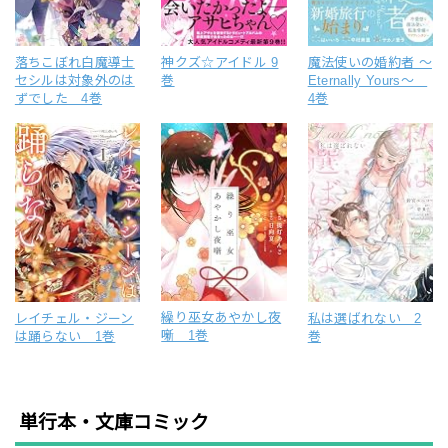
落ちこぼれ白魔導士
神クズ☆アイドル 9
魔法使いの婚約者 ～
セシルは対象外のは
巻
Eternally Yours～
ずでした 4巻
4巻
繰り巫女あやかし夜
レイチェル・ジーン
私は選ばれない 2
噺 1巻
は踊らない 1巻
巻
単行本・文庫コミック