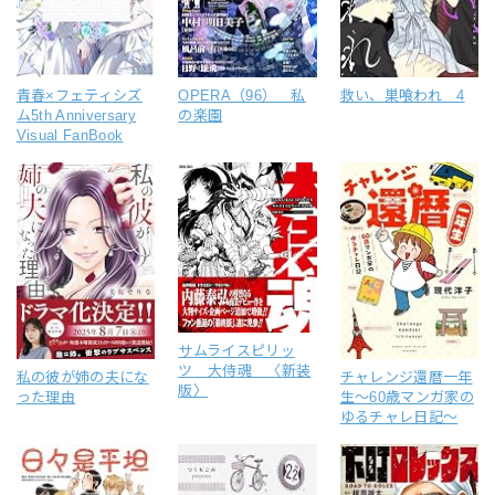
青春×フェティシズ
OPERA（96） 私
救い、巣喰われ 4
ム5th Anniversary
の楽園
Visual FanBook
サムライスピリッ
ツ 大侍魂 〈新装
私の彼が姉の夫にな
チャレンジ還暦一年
版〉
った理由
生～60歳マンガ家の
ゆるチャレ日記～