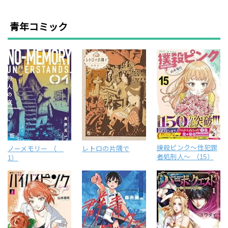
青年コミック
撲殺ピンク～性犯罪
ノーメモリー （
レトロの片隅で
者処刑人～ （15）
1）