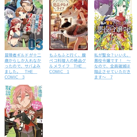
冒険者ギルドが十二
もふもふと行く、腹
私が聖女？いいえ、
歳からしか入れなか
ペコ料理人の絶品グ
悪役令嬢です！ ～
ったので、サバよみ
ルメライフ THE
なので、全員破滅は
ました。 THE
COMIC 1
阻止させていただき
COMIC 3
ます～ 7