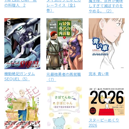
The Last Chef 熊
タイムカプセルとカ
魔王様、世界が美味
の料理人 2
レーライス（全1
しすぎて滅ぼすのを
巻）
やめる。（2）
機動絶記ガンダム
完本 青い車
元最強勇者の再就職
SEQUEL（5）
（7）
スヌーピーめくり
2026