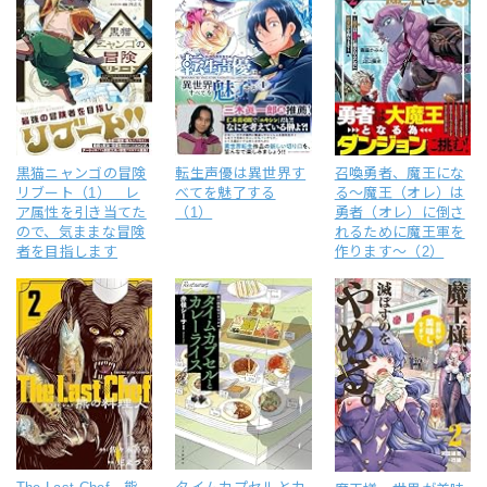
黒猫ニャンゴの冒険
転生声優は異世界す
召喚勇者、魔王にな
リブート（1） レ
べてを魅了する
る～魔王（オレ）は
ア属性を引き当てた
（1）
勇者（オレ）に倒さ
ので、気ままな冒険
れるために魔王軍を
者を目指します
作ります～（2）