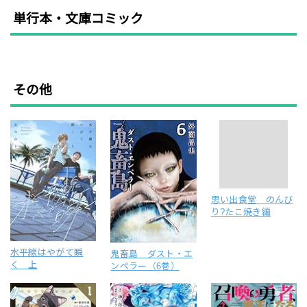
単行本・文庫コミック
その他
思い出食堂 のんび
り?たこ焼き編
水平線はやがて瞬
鬼畜島 ダスト・エ
く 上
ンペラー（6巻）