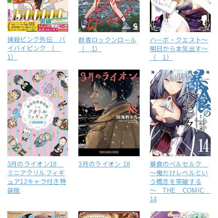
撲殺ピンク外伝 バ
群青ロックンロール
ハーボ・クエスト～
イバイピンク （
（ 1）
明日から本気出す～
1）
（ 1）
3月のライオン18
3月のライオン 18
暴食のベルセルク
ミニアクリルフィギ
～俺だけレベルとい
ュア12キャラ付き特
う概念を突破する
装版
～ THE COMIC
14