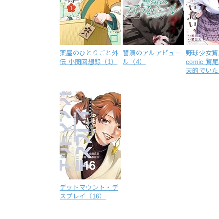
薬屋のひとりごと外
讐演のアルアビュー
野球少女鷲
伝 小蘭回想録（1）
ル（4）
comic 
天的でいた
デッドマウント・デ
スプレイ（16）