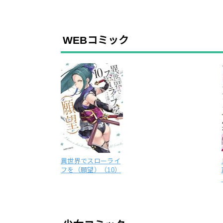
WEBコミック
異世界でスローライ
フを（願望）（10）