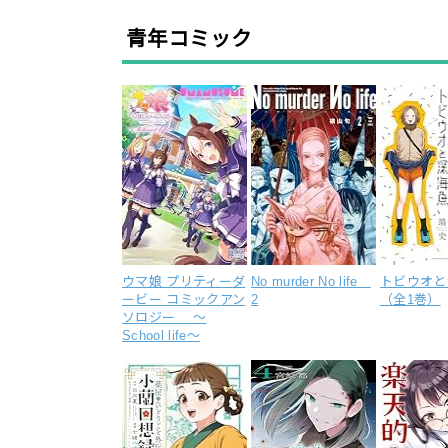
青年コミック
ウマ娘 プリティーダ
No murder No life
トビウオと
ービー コミックアン
2
（全1巻）
ソロジー ～
School life～