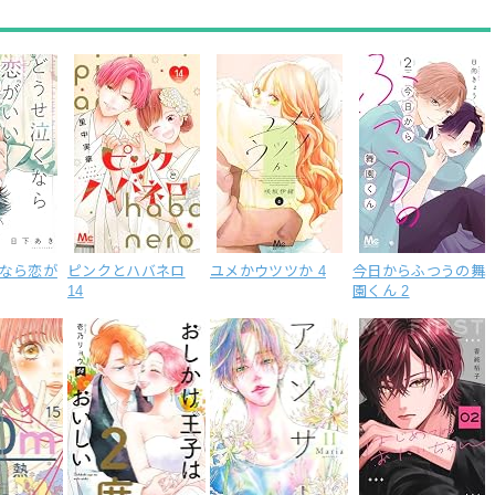
なら恋が
ピンクとハバネロ
ユメかウツツか 4
今日からふつうの舞
14
園くん 2