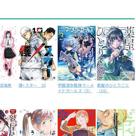
深海魚
僕×スター 10
学園潜水艦隊マーメ
薬屋のひとりごと
イドガールズ（3）
（16）