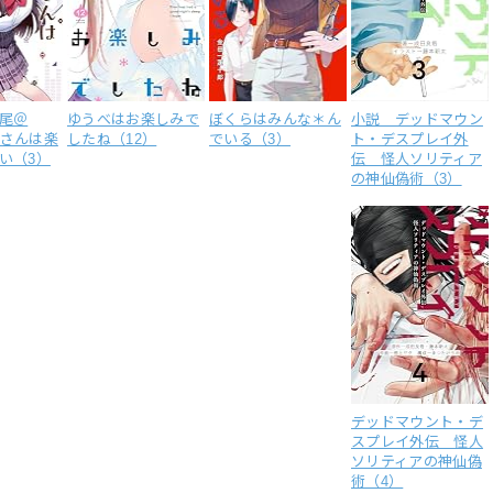
尾＠
ゆうべはお楽しみで
ぼくらはみんな＊ん
小説 デッドマウン
鷲尾さんは楽
したね（12）
でいる（3）
ト・デスプレイ外
い（3）
伝 怪人ソリティア
の神仙偽術（3）
デッドマウント・デ
スプレイ外伝 怪人
ソリティアの神仙偽
術（4）