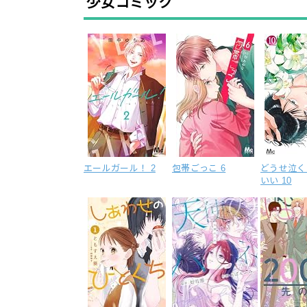
少女コミック
エールガール！ 2
包帯ごっこ 6
どうせ泣く
いい 10