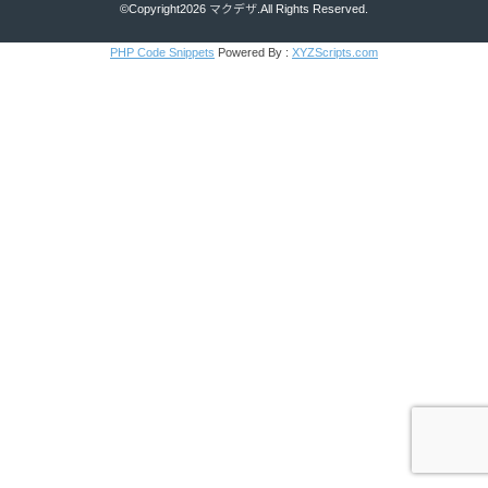
©Copyright2026
マクデザ
.All Rights Reserved.
PHP Code Snippets
Powered By :
XYZScripts.com