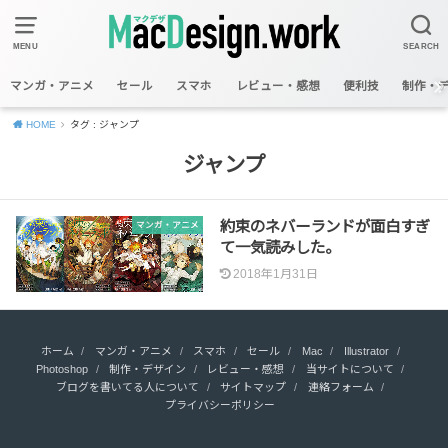
MENU
SEARCH
マンガ・アニメ
セール
スマホ
レビュー・感想
便利技
制作・
HOME
タグ : ジャンプ
ジャンプ
約束のネバーランドが面白すぎ
マンガ・アニメ
て一気読みした。
2018年1月31日
ホーム
マンガ・アニメ
スマホ
セール
Mac
Illustrator
Photoshop
制作・デザイン
レビュー・感想
当サイトについて
ブログを書いてる人について
サイトマップ
連絡フォーム
プライバシーポリシー