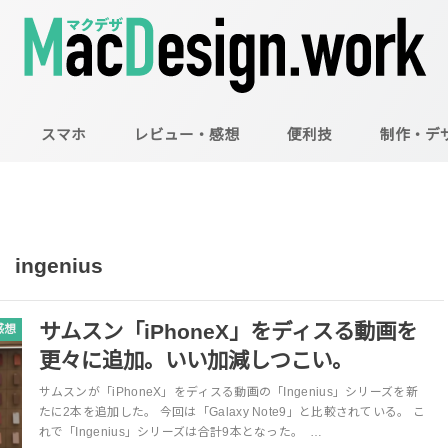
スマホ
レビュー・感想
便利技
制作・デ
Mac
Illustrator
Photoshop
ingenius
サムスン「iPhoneX」をディスる動画を
感想
更々に追加。いい加減しつこい。
サムスンが「iPhoneX」をディスる動画の「Ingenius」シリーズを新
たに2本を追加した。 今回は「Galaxy Note9」と比較されている。 こ
れで「Ingenius」シリーズは合計9本となった。 …