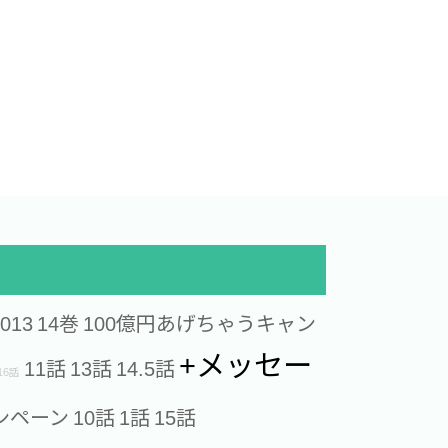
013
14巻
100億円あげちゃうキャン
+メッセー
11話
13話
14.5話
16話
ンペーン
10話
1話
15話