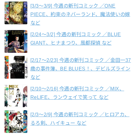
[3/3〜3/9] 今週の新刊コミック ／ONE
PIECE、約束のネバーランド、魔法使いの嫁
など
[2/24〜3/2] 今週の新刊コミック ／BLUE
GIANT、ヒナまつり、風都探偵 など
[2/17〜2/23] 今週の新刊コミック ／金田一37
歳の事件簿、BE BLUES！、デビルズライン
など
[2/10〜2/16] 今週の新刊コミック ／MIX、
ReLIFE、ランウェイで笑って など
[2/3〜2/9] 今週の新刊コミック ／ヒロアカ、
るろ剣、ハイキュー など