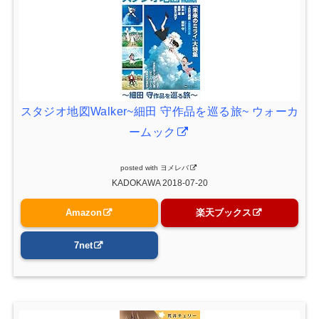
スタジオ地図Walker~細田 守作品を巡る旅~ ウォーカ
ームック
posted with
ヨメレバ
KADOKAWA 2018-07-20
Amazon
楽天ブックス
7net