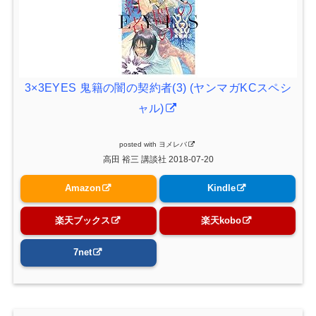
3×3EYES 鬼籍の闇の契約者(3) (ヤンマガKCスペシ
ャル)
posted with
ヨメレバ
高田 裕三 講談社 2018-07-20
Amazon
Kindle
楽天ブックス
楽天kobo
7net