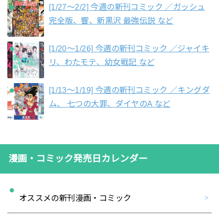
[1/27〜2/2] 今週の新刊コミック ／ガッシュ
完全版、響、新黒沢 最強伝説 など
[1/20〜1/26] 今週の新刊コミック ／ジャイキ
リ、わたモテ、幼女戦記 など
[1/13〜1/19] 今週の新刊コミック ／キングダ
ム、 七つの大罪、ダイヤのA など
漫画・コミック発売日カレンダー
オススメの新刊漫画・コミック