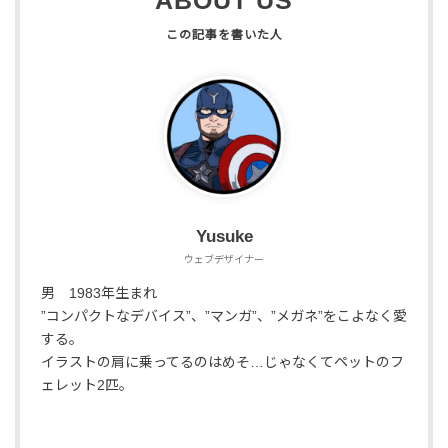
ABOUT US
Yusuke
ウェブデザイナー
男 1983年生まれ
”コンパクトなデバイス”、”マンガ”、”メガネ”をこよなく愛
する。
イラストの肩に乗ってるのはめそ…じゃなくてペットのフ
ェレット2匹。