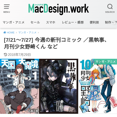
MENU
SEARCH
マンガ・アニメ
セール
スマホ
レビュー・感想
便利技
制作・
HOME
マンガ・アニメ
[7/21〜7/27] 今週の新刊コミック ／黒執事、
月刊少女野崎くん など
2018年7月29日
マンガ・アニメ