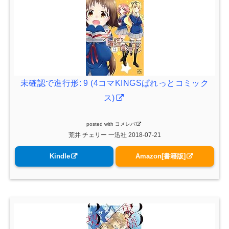
未確認で進行形: 9 (4コマKINGSぱれっとコミック
ス)
posted with
ヨメレバ
荒井 チェリー 一迅社 2018-07-21
Kindle
Amazon[書籍版]