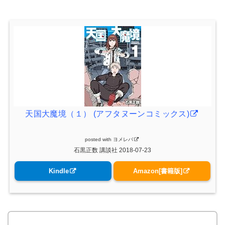
天国大魔境（１） (アフタヌーンコミックス)
posted with
ヨメレバ
石黒正数 講談社 2018-07-23
Kindle
Amazon[書籍版]