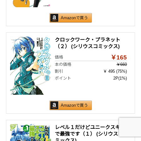
Amazonで買う
クロックワーク・プラネット
（２） (シリウスコミックス)
￥165
価格
本の価格
￥660
割引
￥ 495 (75%)
ポイント
2P
(1%)
Amazonで買う
レベル１だけどユニークスキル
で最強です（１） (シリウスコ
ミックス)