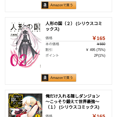
Amazonで買う
人形の国（２） (シリウスコミ
ックス)
￥165
価格
本の価格
￥660
割引
￥ 495 (75%)
ポイント
2P
(1%)
Amazonで買う
俺だけ入れる隠しダンジョン
～こっそり鍛えて世界最強～
（１） (シリウスコミックス)
￥165
価格