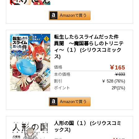
Amazonで買う
転生したらスライムだった件
異聞 ～魔国暮らしのトリニテ
ィ～（１） (シリウスコミック
ス)
￥165
価格
本の価格
￥693
割引
￥ 528 (76%)
ポイント
2P
(1%)
Amazonで買う
人形の国（１） (シリウスコミ
ックス)