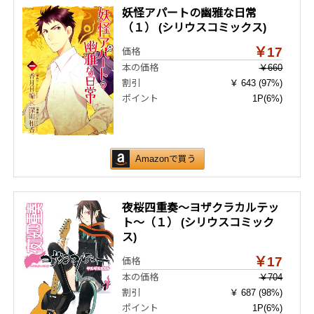
妖怪アパートの幽雅な日常
（１） (シリウスコミックス)
￥17
価格
本の価格
￥660
割引
￥ 643 (97%)
ポイント
1P
(6%)
Amazonで買う
夜桜四重奏～ヨザクラカルテッ
ト～（１） (シリウスコミック
ス)
￥17
価格
本の価格
￥704
割引
￥ 687 (98%)
ポイント
1P
(6%)