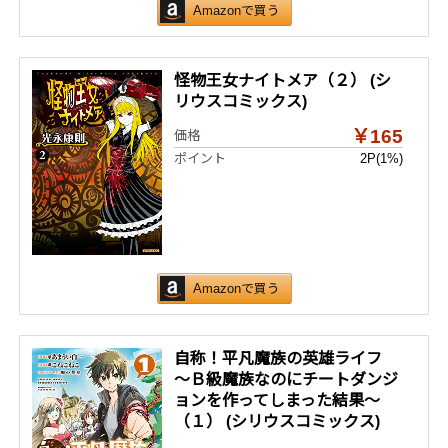
Amazonで買う
怪物王女ナイトメア（２） (シ
リウスコミックス)
￥165
価格
ポイント
2P
(1%)
Amazonで買う
自称！平凡魔族の英雄ライフ
～Ｂ級魔族なのにチートダンジ
ョンを作ってしまった結果～
（１） (シリウスコミックス)