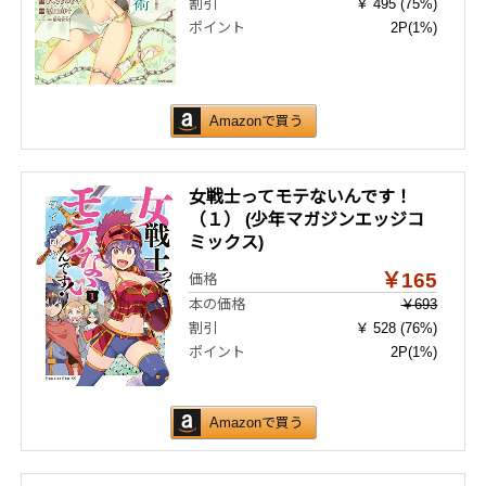
割引
￥ 495 (75%)
ポイント
2P
(1%)
Amazonで買う
女戦士ってモテないんです！
（１） (少年マガジンエッジコ
ミックス)
￥165
価格
本の価格
￥693
割引
￥ 528 (76%)
ポイント
2P
(1%)
Amazonで買う