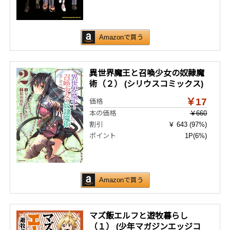
Amazonで買う
異世界魔王と召喚少女の奴隷魔
術（２） (シリウスコミックス)
￥17
価格
本の価格
￥660
割引
￥ 643 (97%)
ポイント
1P
(6%)
Amazonで買う
マズ飯エルフと遊牧暮らし
（１） (少年マガジンエッジコ