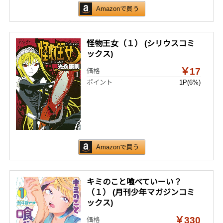
Amazonで買う
怪物王女（１） (シリウスコミ
ックス)
￥17
価格
ポイント
1P
(6%)
Amazonで買う
キミのこと喰べていーい？
（１） (月刊少年マガジンコミ
ックス)
￥330
価格