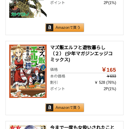
ポイント
2P
(1%)
Amazonで買う
マズ飯エルフと遊牧暮らし
（２） (少年マガジンエッジコ
ミックス)
￥165
価格
本の価格
￥693
割引
￥ 528 (76%)
ポイント
2P
(1%)
Amazonで買う
今まで一度も女扱いされたこと