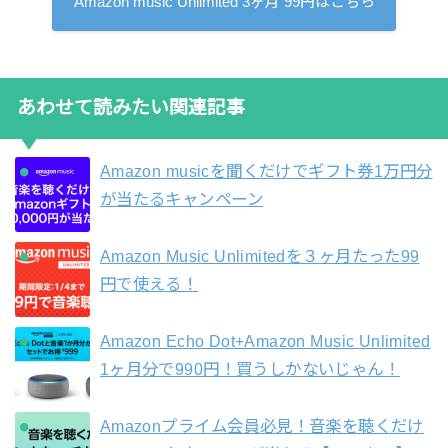
Amazon music Unlimited 3ヶ月 99円はこちら
あわせて読みたい関連記事
Amazon musicを聞くだけでギフト券1万円分
が当たるキャンペーン
Amazon Music Unlimitedを３ヶ月たった99
円で使える！
Amazon Echo Dot+Amazon Music Unlimited
1ヶ月分で990円！買うしかないじゃん！
Amazonプライム会員必見！音楽を聴くだけ