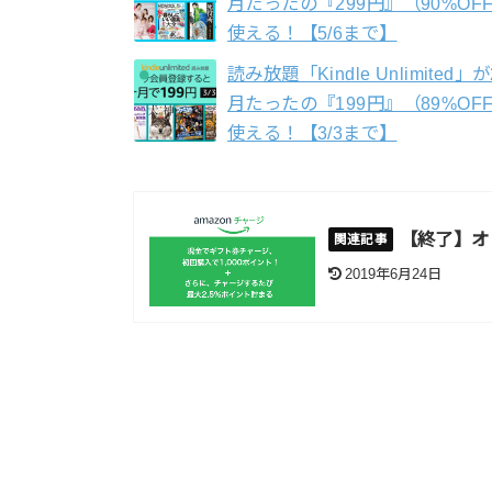
月たったの『299円』（90%OF
使える！【5/6まで】
読み放題「Kindle Unlimited」
月たったの『199円』（89%OF
使える！【3/3まで】
【終了】オ
2019年6月24日