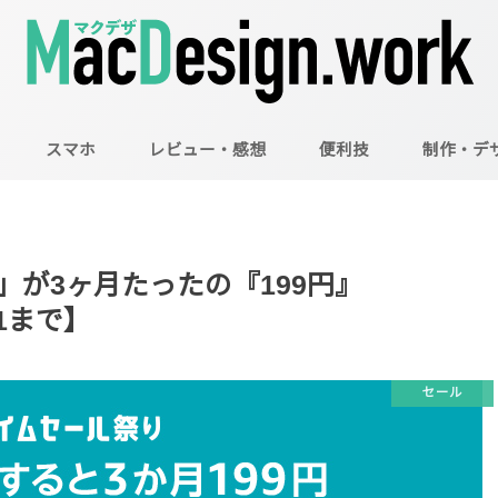
スマホ
レビュー・感想
便利技
制作・デ
Mac
Illustrator
Photoshop
ted」が3ヶ月たったの『199円』
/1まで】
セール