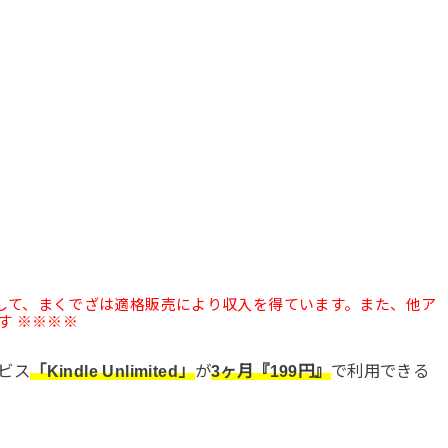
として、まくでざは適格販売により収入を得ています。また、他ア
す ※※※※
ービス
「Kindle Unlimited」
が
3ヶ月『199円』
で利用できる