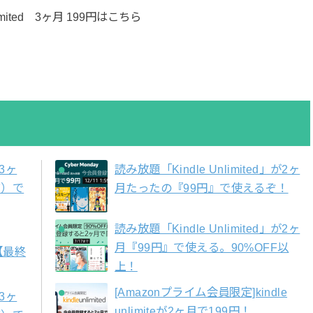
nlimited 3ヶ月 199円はこちら
が3ヶ
読み放題「Kindle Unlimited」が2ヶ
F）で
月たったの『99円』で使えるぞ！
読み放題「Kindle Unlimited」が2ヶ
月『99円』で使える。90%OFF以
【最終
上！
[Amazonプライム会員限定]kindle
が3ヶ
unlimiteが2ヶ月で199円！