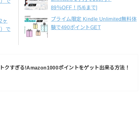
F）で
89％OFF！[5/6まで]
プライム限定 Kindle Unlimited無料体
が2ヶ
験で490ポイントGET
F）で
トクすぎる!Amazon1000ポイントをゲット出来る方法！