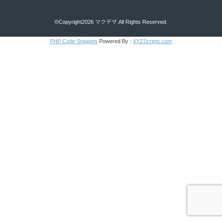
©Copyright2026
マクデザ
.All Rights Reserved.
PHP Code Snippets
Powered By :
XYZScripts.com