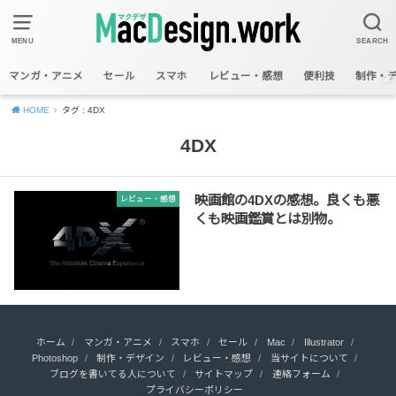
MENU
SEARCH
マンガ・アニメ
セール
スマホ
レビュー・感想
便利技
制作・
HOME
タグ : 4DX
4DX
映画館の4DXの感想。良くも悪
レビュー・感想
くも映画鑑賞とは別物。
ホーム
マンガ・アニメ
スマホ
セール
Mac
Illustrator
Photoshop
制作・デザイン
レビュー・感想
当サイトについて
ブログを書いてる人について
サイトマップ
連絡フォーム
プライバシーポリシー