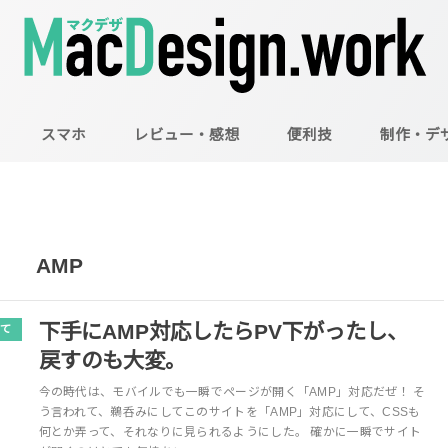
スマホ
レビュー・感想
便利技
制作・デ
Mac
Illustrator
Photoshop
AMP
下手にAMP対応したらPV下がったし、
て
戻すのも大変。
今の時代は、モバイルでも一瞬でページが開く「AMP」対応だぜ！ そ
う言われて、鵜呑みにしてこのサイトを「AMP」対応にして、CSSも
何とか弄って、それなりに見られるようにした。 確かに一瞬でサイト