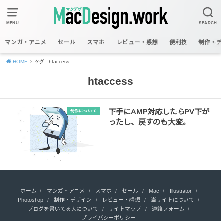
MENU
SEARCH
マンガ・アニメ
セール
スマホ
レビュー・感想
便利技
制作・
HOME
タグ : htaccess
htaccess
下手にAMP対応したらPV下が
制作について
ったし、戻すのも大変。
ホーム
マンガ・アニメ
スマホ
セール
Mac
Illustrator
Photoshop
制作・デザイン
レビュー・感想
当サイトについて
ブログを書いてる人について
サイトマップ
連絡フォーム
プライバシーポリシー