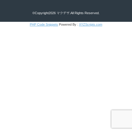
©Copyright2026
マクデザ
.All Rights Reserved.
PHP Code Snippets
Powered By :
XYZScripts.com