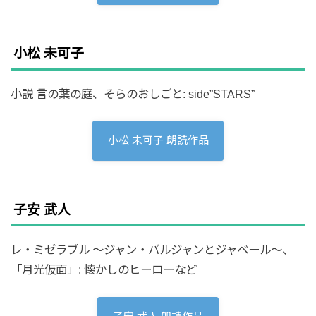
小松 未可子
小説 言の葉の庭、そらのおしごと: side”STARS”
小松 未可子 朗読作品
子安 武人
レ・ミゼラブル 〜ジャン・バルジャンとジャベール〜、
「月光仮面」: 懐かしのヒーローなど