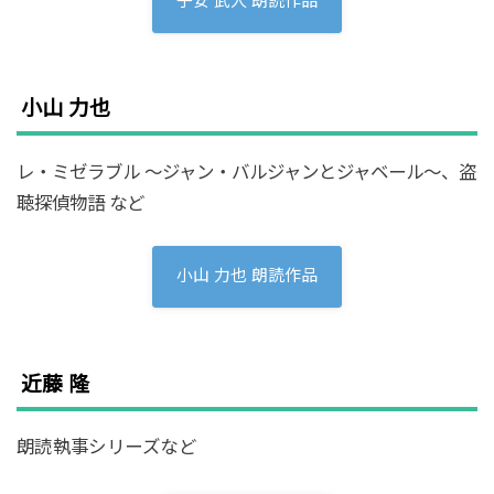
子安 武人 朗読作品
小山 力也
レ・ミゼラブル 〜ジャン・バルジャンとジャベール〜、盗
聴探偵物語 など
小山 力也 朗読作品
近藤 隆
朗読執事シリーズなど