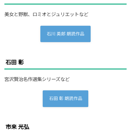
美女と野獣、ロミオとジュリエットなど
石川 英郎 朗読作品
石田 彰
宮沢賢治名作選集シリーズなど
石田 彰 朗読作品
市来 光弘