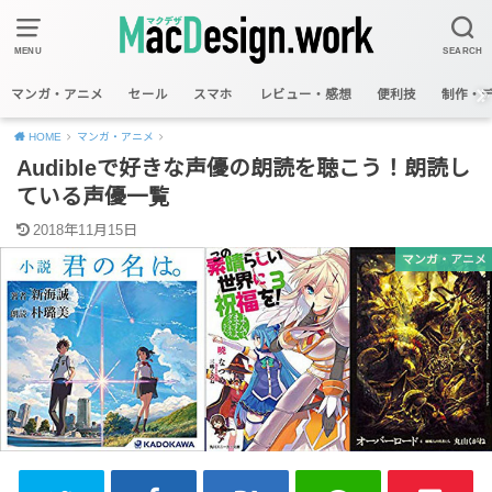
MENU
SEARCH
マンガ・アニメ
セール
スマホ
レビュー・感想
便利技
制作・
HOME
マンガ・アニメ
Audibleで好きな声優の朗読を聴こう！朗読し
ている声優一覧
2018年11月15日
マンガ・アニメ