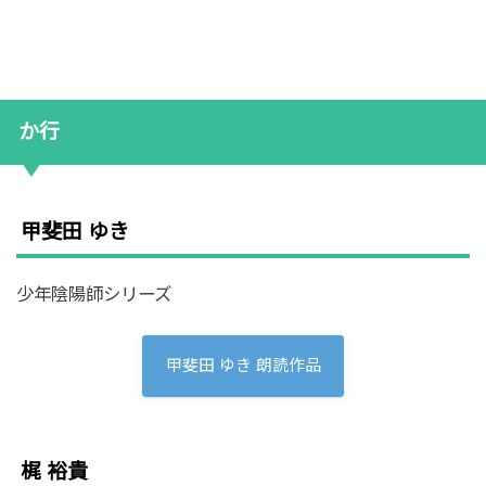
か行
甲斐田 ゆき
少年陰陽師シリーズ
甲斐田 ゆき 朗読作品
梶 裕貴