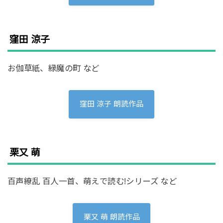
窪田 涼子
お伽草紙、緑魔の町 など
窪田 涼子 朗読作品
栗又 萌
百声繚乱 百人一首、萌えで読む!シリーズ など
栗又 萌 朗読作品