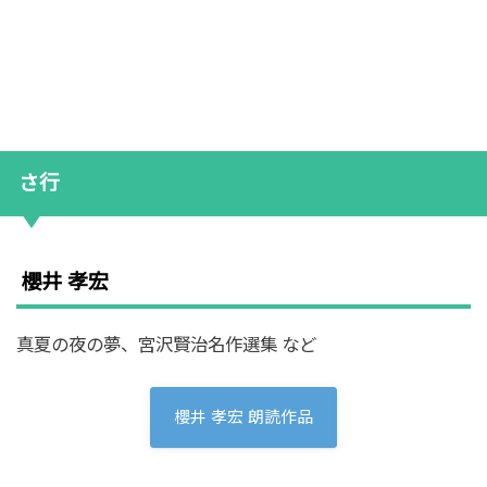
さ行
櫻井 孝宏
真夏の夜の夢、宮沢賢治名作選集 など
櫻井 孝宏 朗読作品