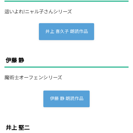
這いよれ!ニャル子さんシリーズ
井上 喜久子 朗読作品
伊藤 静
魔術士オーフェンシリーズ
伊藤 静 朗読作品
井上 堅二