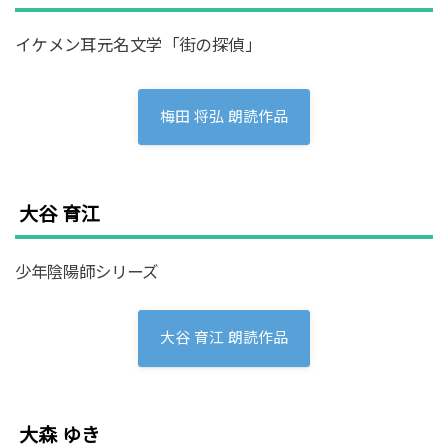
イケメン耳元名文学「街の探偵」
梅田 将弘 朗読作品
大谷 育江
少年陰陽師シリーズ
大谷 育江 朗読作品
大森 ゆき