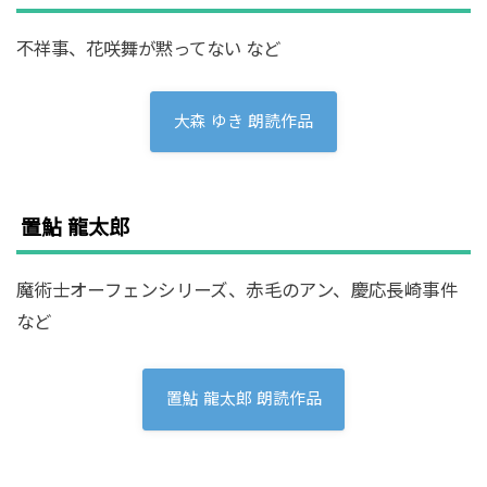
不祥事、花咲舞が黙ってない など
大森 ゆき 朗読作品
置鮎 龍太郎
魔術士オーフェンシリーズ、赤毛のアン、慶応長崎事件
など
置鮎 龍太郎 朗読作品