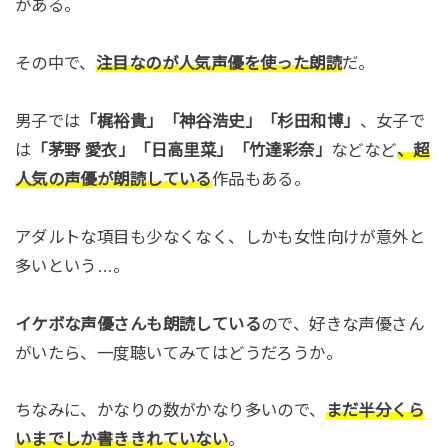
がある。
その中で、
注目なのが人気声優を使った朗読
だ。
男子では
「梶裕貴」「神谷浩史」「杉田和博」
、女子で
は
「茅野 愛衣」「日高里菜」「竹達彩奈」
などなど
、超
人気の声優が朗読している
作品もある。
アダルトな項目も少なくなく、しかも女性向けが意外と
多いという…。
イケボな声優さんも朗読している
ので、好きな声優さん
がいたら、一度聴いてみてはどうだろうか。
ちなみに、かなりの数がかなり多いので、
まだ半分くら
いまでしか書ききれていない
。