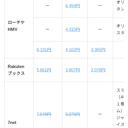
オリ
ー
6,454円
ー
タン
ローチケ
オリ
HMV
ー
4,315円
ー
スタ
6,191円
4,162円
3,365円
Rakuten
5,661円
3,807円
3,078円
ブックス
スマ
（4
１種
ム）
7,549円
5,076円
ー
ジャ
7net
イズ