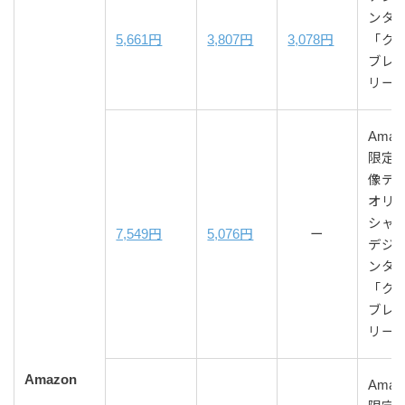
ンタ
5,661円
3,807円
3,078円
「ク
ブレ
リー
Amazo
限定 
像デ
オリ
シャ
7,549円
5,076円
ー
デジ
ンタ
「ク
ブレ
リー
Amazon
Amazo