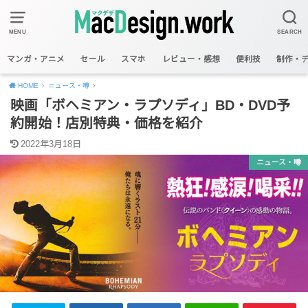
MENU
SEARCH
マンガ・アニメ
セール
スマホ
レビュー・感想
便利技
制作・
HOME
ニュース・噂
映画「ボヘミアン・ラプソディ」BD・DVD予
約開始！店別特典・価格を紹介
2022年3月18日
ニュース・噂