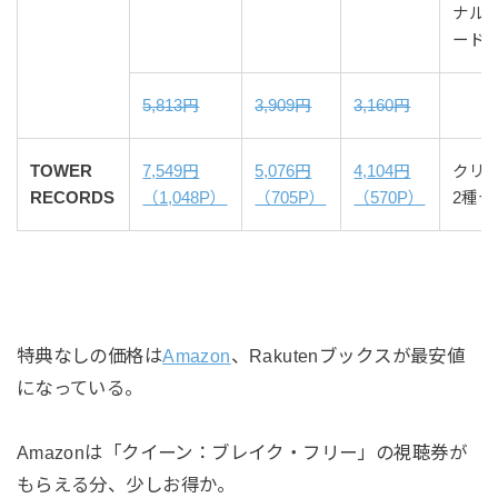
ナル
ード
5,813円
3,909円
3,160円
TOWER
7,549円
5,076円
4,104円
クリ
RECORDS
（1,048P）
（705P）
（570P）
2種
特典なしの価格は
Amazon
、Rakutenブックスが最安値
になっている。
Amazonは「クイーン：ブレイク・フリー」の視聴券が
もらえる分、少しお得か。