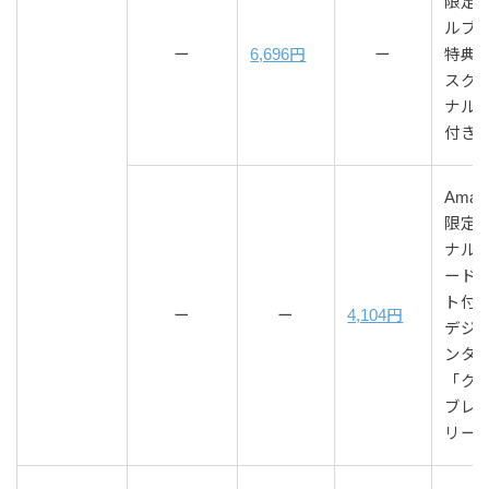
限定 
ルブ
ー
6,696円
ー
特典
スク
ナル
付き
Amazo
限定 
ナル
ード
ト付
ー
ー
4,104円
デジ
ンタ
「ク
ブレ
リー