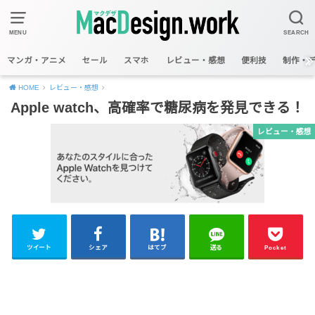
MENU
SEARCH
マンガ・アニメ
セール
スマホ
レビュー・感想
便利技
制作・
HOME
レビュー・感想
Apple watch、高確率で糖尿病を発見できる！
レビュー・感想
ツイート
シェア
はてブ
送る
Pocket