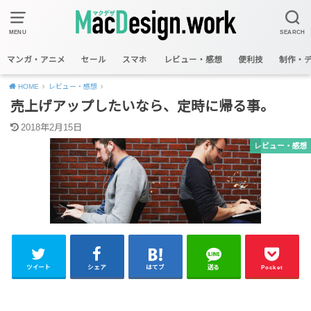
MENU
SEARCH
マンガ・アニメ
セール
スマホ
レビュー・感想
便利技
制作・
HOME
レビュー・感想
売上げアップしたいなら、定時に帰る事。
2018年2月15日
レビュー・感想
ツイート
シェア
はてブ
送る
Pocket