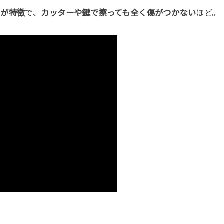
のが特徴
で、
カッターや鍵で擦っても全く傷がつかない
ほど。