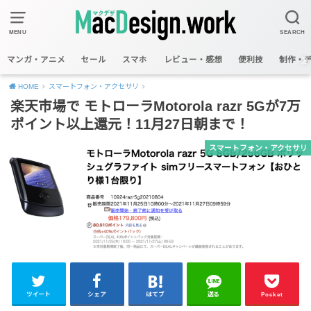
MENU
SEARCH
マンガ・アニメ
セール
スマホ
レビュー・感想
便利技
制作・
HOME
スマートフォン・アクセサリ
楽天市場で モトローラMotorola razr 5Gが7万
ポイント以上還元！11月27日朝まで！
スマートフォン・アクセサリ
ツイート
シェア
はてブ
送る
Pocket