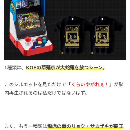
1種類は、
KOFの草薙京が大蛇薙を放つシーン
。
このシルエットを見ただけで
「くらいやがれぇ！」
が脳
内再生されるのは私だけではないはず。
また、もう一種類は
龍虎の拳のリョウ・サカザキが覇王