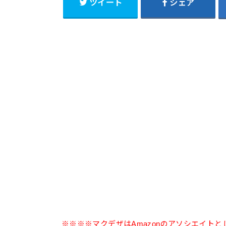
ツイート
シェア
※※※※マクデザはAmazonのアソシエイト