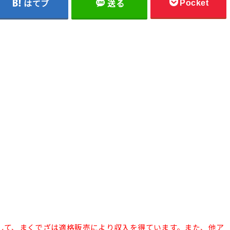
Pocket
はてブ
送る
として、まくでざは適格販売により収入を得ています。また、他ア