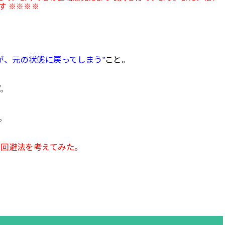
す ※※※※
が、元の状態に戻ってしまう”
こと。
ず。
。
て回避法を考えてみた。