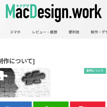
スマホ
レビュー・感想
便利技
制作・デ
Mac
Illustrator
Photoshop
制作について]
制作について