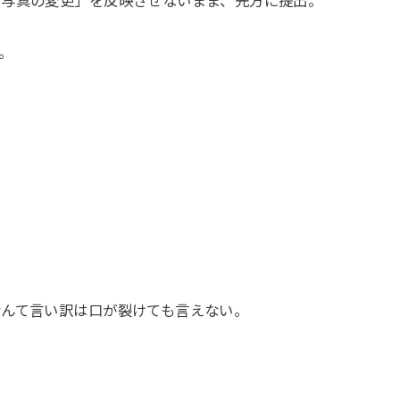
「写真の変更」を反映させないまま、先方に提出。
。
なんて言い訳は口が裂けても言えない。