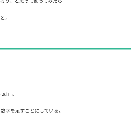
ろう、と思って使ってみたら
こと。
ai」。
に数字を足すことにしている。