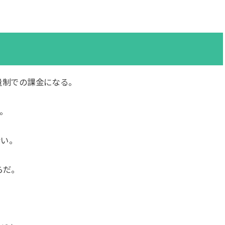
従量制での課金になる。
だ。
ない。
らだ。