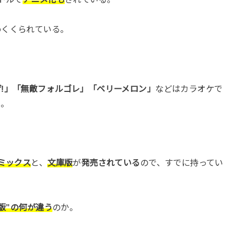
めくくられている。
!」「無敵フォルゴレ」「ベリーメロン」
などはカラオケで
る。
ミックス
と、
文庫版
が
発売されている
ので、すでに持ってい
庫版”の何が違う
のか。