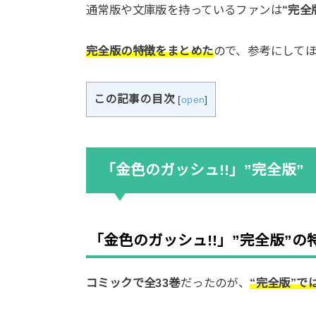
通常版や文庫版を持っているファンは
“完全
完全版の特徴をまとめた
ので、参考にして
この記事の目次
[
open
]
「金色のガッシュ!!」”完全版”
「金色のガッシュ!!」”完全版”の
コミックで全33巻
だったのが、
“完全版”で