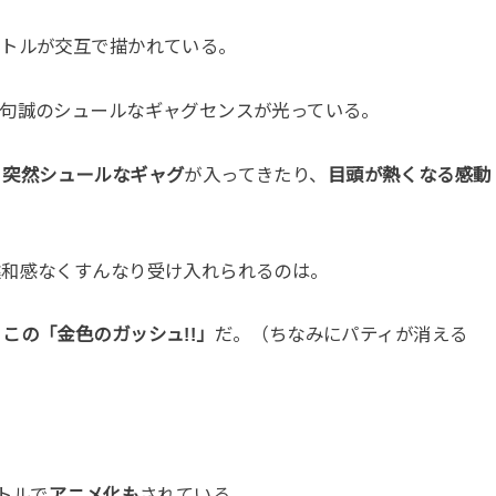
バトルが交互で描かれている。
雷句誠のシュールなギャグセンスが光っている。
、
突然シュールなギャグ
が入ってきたり、
目頭が熱くなる感動
違和感なくすんなり受け入れられるのは。
この「金色のガッシュ!!」
だ。（ちなみにパティが消える
トルで
アニメ化も
されている。