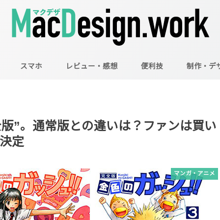
スマホ
レビュー・感想
便利技
制作・デ
Mac
Illustrator
Photoshop
全版”。通常版との違いは？ファンは買い
決定
マンガ・アニメ