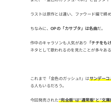
ラストは原作とは違い、ファウード編で締
ちなみに、
OPの「カサブタ」は名曲
だ。
作中のキャラソンも人気があり
「チチをもげ
ネタとして歌われるのを見たことが多々あ
これまで「金色のガッシュ!!」は
サンデーコ
る人もいるだろう。
今回発売された
“完全版”は”通常版”と”文