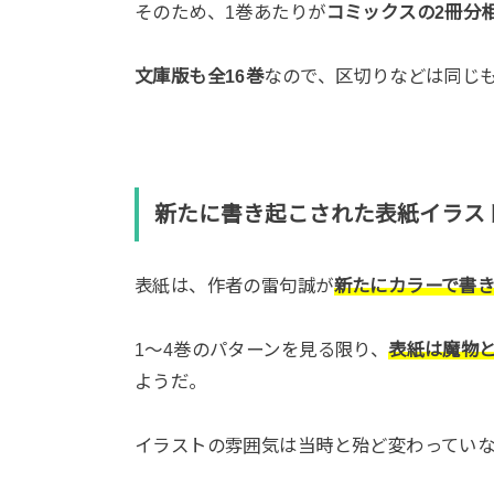
そのため、1巻あたりが
コミックスの2冊分
文庫版も全16巻
なので、区切りなどは同じ
新たに書き起こされた表紙イラス
表紙は、作者の雷句誠が
新たにカラーで書
1〜4巻のパターンを見る限り、
表紙は魔物
ようだ。
イラストの雰囲気は当時と殆ど変わってい