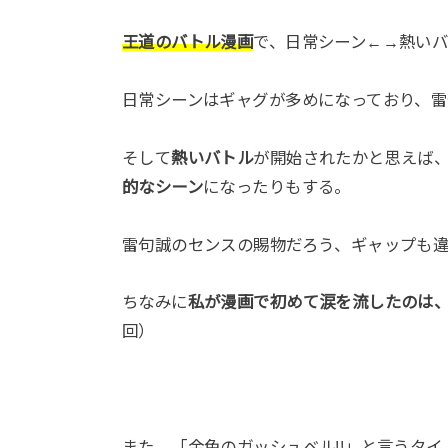
王道のバトル漫画
で、日常シーン←→熱い
日常シーンはギャグが多めになっており、
そして
熱いバトル
が開始されたかと思えば
的なシーン
になったりもする。
雷句誠のセンスの賜物だろう、ギャップも
ちなみに
私が漫画で初めて涙を流したのは、
回）
また、「金色のガッシュベル!!」と言うタイ