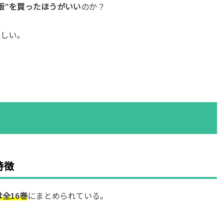
版”を買ったほうがいい
のか？
ほしい。
特徴
は全16巻
にまとめられている。