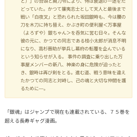
と）」の台頭と廃刀令により、侍は衰退の一途をた
どっていた。かつて攘夷志士として天人と最後まで
戦い「白夜叉」と恐れられた坂田銀時も、今は腰の
刀を木刀に持ち替え、かぶき町の便利屋＜万事屋
（よろずや）銀ちゃん＞を呑気に営む日々。そんな
彼の元に、かつての同志である桂小太郎が消息不明
になり、高杉晋助が挙兵し幕府の転覆を企んでいる
という知らせが入る。 事件の調査に乗り出した万
事屋メンバーの新八、神楽の身に危険が迫ったと
き、銀時は再び剣をとる。進む道、戦う意味を違え
たかつての同志と対峙し、己の魂と大切な仲間を護
るために―。
「銀魂」はジャンプで現在も連載されている、７５巻を
超える長寿ギャグ漫画。