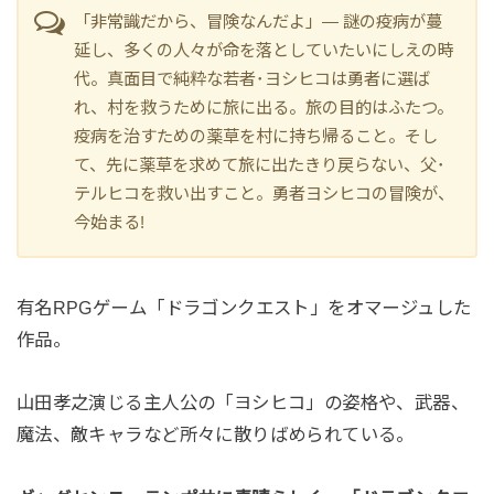
「非常識だから、冒険なんだよ」― 謎の疫病が蔓
延し、多くの人々が命を落としていたいにしえの時
代。真面目で純粋な若者･ヨシヒコは勇者に選ば
れ、村を救うために旅に出る。旅の目的はふたつ。
疫病を治すための薬草を村に持ち帰ること。そし
て、先に薬草を求めて旅に出たきり戻らない、父･
テルヒコを救い出すこと。勇者ヨシヒコの冒険が、
今始まる!
有名RPGゲーム「ドラゴンクエスト」をオマージュした
作品。
山田孝之演じる主人公の「ヨシヒコ」の姿格や、武器、
魔法、敵キャラなど所々に散りばめられている。