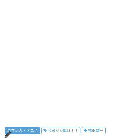
マンガ・アニメ
今日から俺は！！
福田雄一