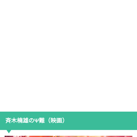
斉木楠雄のΨ難（映画）