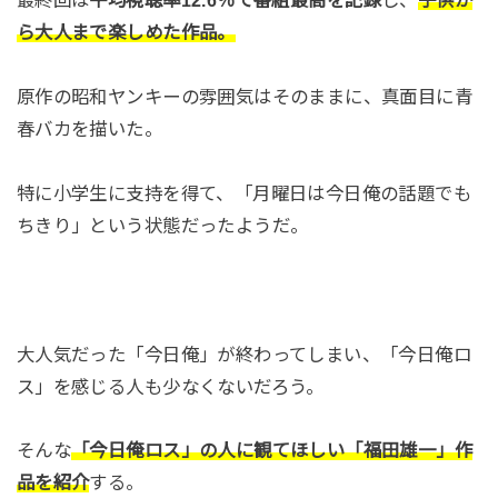
最終回は
平均視聴率12.6％で番組最高を記録
し、
子供か
ら大人まで楽しめた作品。
原作の昭和ヤンキーの雰囲気はそのままに、真面目に青
春バカを描いた。
特に小学生に支持を得て、「月曜日は今日俺の話題でも
ちきり」という状態だったようだ。
大人気だった「今日俺」が終わってしまい、「今日俺ロ
ス」を感じる人も少なくないだろう。
そんな
「今日俺ロス」の人に観てほしい「福田雄一」作
品を紹介
する。