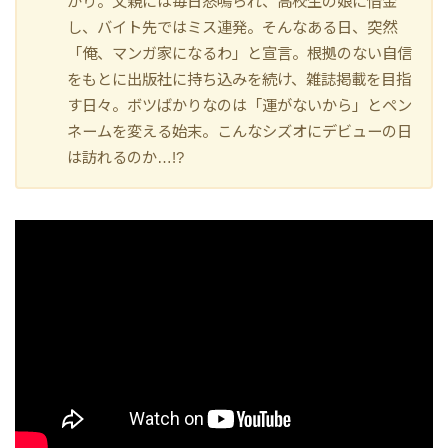
かり。父親には毎日怒鳴られ、高校生の娘に借金
し、バイト先ではミス連発。そんなある日、突然
「俺、マンガ家になるわ」と宣言。根拠のない自信
をもとに出版社に持ち込みを続け、雑誌掲載を目指
す日々。ボツばかりなのは「運がないから」とペン
ネームを変える始末。こんなシズオにデビューの日
は訪れるのか…!?