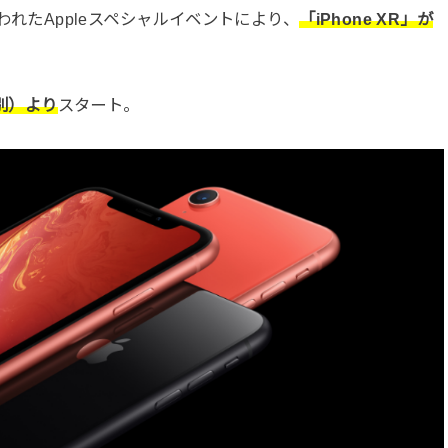
行われたAppleスペシャルイベントにより、
「iPhone XR」が
税別）より
スタート。