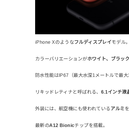
iPhone Xのような
フルディスプレイ
モデル
カラーバリエーションが
ホワイト、ブラッ
防水性能はIP67（最大水深1メートルで最大
リキッドレティナと呼ばれる、
6.1インチ
外装には、航空機にも使われている
アルミ
最新の
A12 Bionic
チップを搭載。