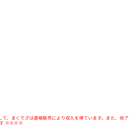
として、まくでざは適格販売により収入を得ています。また、他ア
す ※※※※