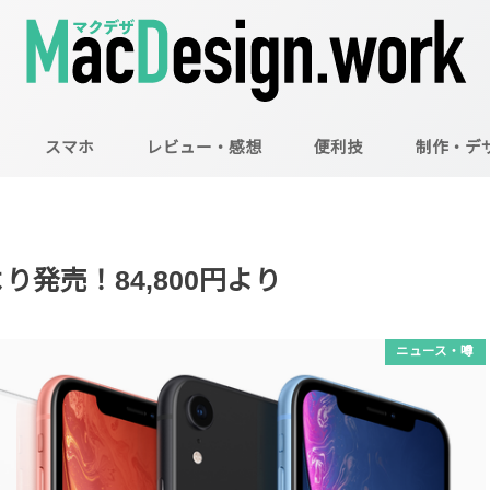
スマホ
レビュー・感想
便利技
制作・デ
Mac
Illustrator
Photoshop
日より発売！84,800円より
ニュース・噂