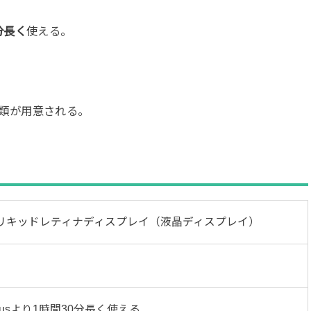
0分長く
使える。
種類が用意される。
チ リキッドレティナディスプレイ（液晶ディスプレイ）
 Plusより1時間30分長く使える