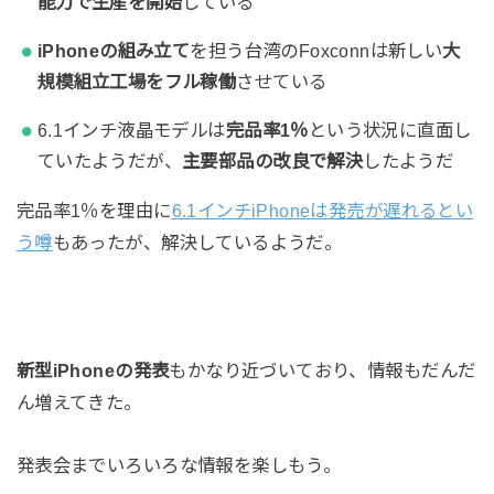
能力で生産を開始
している
iPhoneの組み立て
を担う台湾のFoxconnは新しい
大
規模組立工場をフル稼働
させている
6.1インチ液晶モデルは
完品率1％
という状況に直面し
ていたようだが、
主要部品の改良で解決
したようだ
完品率1％を理由に
6.1インチiPhoneは発売が遅れるとい
う噂
もあったが、解決しているようだ。
新型iPhoneの発表
もかなり近づいており、情報もだんだ
ん増えてきた。
発表会までいろいろな情報を楽しもう。