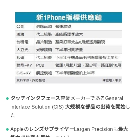
タッチインタフェース
専業メーカーであるGeneral
Interface Solution (GIS)
大規模な部品の出荷を開始
し
た
Appleの
レンズサプライヤー
Largan Precisionも
最大