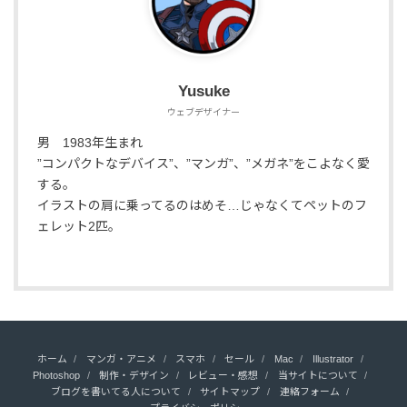
Yusuke
ウェブデザイナー
男 1983年生まれ
”コンパクトなデバイス”、”マンガ”、”メガネ”をこよなく愛
する。
イラストの肩に乗ってるのはめそ…じゃなくてペットのフ
ェレット2匹。
ホーム
マンガ・アニメ
スマホ
セール
Mac
Illustrator
Photoshop
制作・デザイン
レビュー・感想
当サイトについて
ブログを書いてる人について
サイトマップ
連絡フォーム