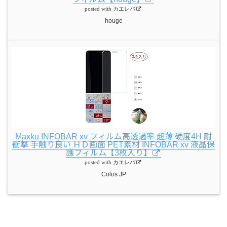
posted with
カエレバ
houge
Maxku INFOBAR xv フィルム高透過率 超薄 硬度4H 耐
衝撃 手触り良い ＨＤ画面 PET素材 INFOBAR xv 液晶保
護フィルム【3枚入り】
posted with
カエレバ
Colos JP