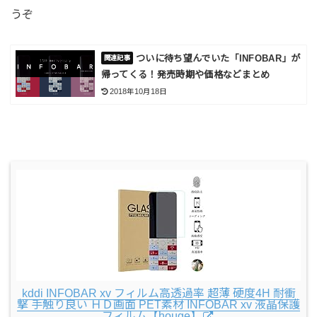
うぞ
ついに待ち望んでいた「INFOBAR」が
帰ってくる！発売時期や価格などまとめ
2018年10月18日
kddi INFOBAR xv フィルム高透過率 超薄 硬度4H 耐衝
撃 手触り良い ＨＤ画面 PET素材 INFOBAR xv 液晶保護
フィルム【houge】