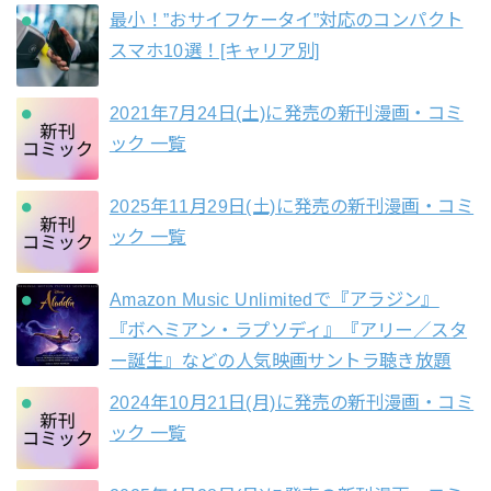
最小！”おサイフケータイ”対応のコンパクト
スマホ10選！[キャリア別]
2021年7月24日(土)に発売の新刊漫画・コミ
ック 一覧
2025年11月29日(土)に発売の新刊漫画・コミ
ック 一覧
Amazon Music Unlimitedで『アラジン』
『ボヘミアン・ラプソディ』『アリー／スタ
ー誕生』などの人気映画サントラ聴き放題
2024年10月21日(月)に発売の新刊漫画・コミ
ック 一覧