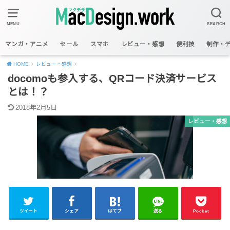
MENU
SEARCH
マンガ・アニメ
セール
スマホ
レビュー・感想
便利技
制作・
HOME
レビュー・感想
docomoも参入する、QRコード決済サービス
とは！？
2018年2月5日
レビュー・感想
ツイート
シェア
はてブ
送る
Pocket