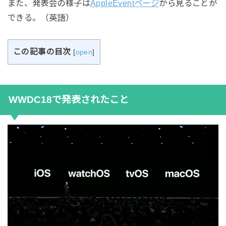
また、発表会の様子は
AppleEventページ
から見ることが
できる。（英語）
この記事の目次
[
open
]
WWDC18で発表されたこと