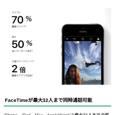
FaceTimeが最大32人まで同時通話可能
iPhone、iPad、Mac、AppleWatchで
最大32人までの同