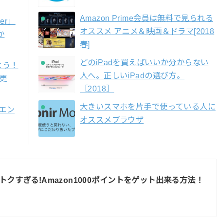
Amazon Prime会員は無料で見られる
ser」
オススメ アニメ＆映画＆ドラマ[2018
か
春]
どのiPadを買えばいいか分からない
よう！
人へ。正しいiPadの選び方。
格更
［2018］
大きいスマホを片手で使っている人に
エン
オススメブラウザ
トクすぎる!Amazon1000ポイントをゲット出来る方法！