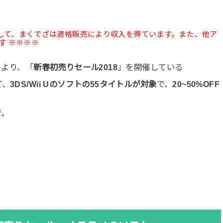
として、まくでざは適格販売により収入を得ています。また、他ア
す ※※※※
日より、「
新春初売りセール2018
」を開催している
ど、
3DS/Wii Uのソフトの55タイトルが対象
で、
20~50%OFF
で
。