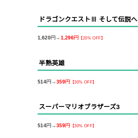
ドラゴンクエストⅢ そして伝説へ
1,620
円→
1,296
円
【
20% OFF
】
半熟英雄
514
円→
359
円
【
30% OFF
】
スーパーマリオブラザーズ3
514
円→
359
円
【
30% OFF】