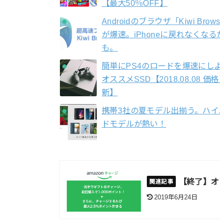
【最大50％OFF】
Androidのブラウザ「Kiwi Brow
が爆速。iPhoneに戻れなくなる
も。
簡単にPS4のロードを爆速にし
オススメSSD【2018.08.08 価
新】
携帯3社の夏モデル出揃う。ハイ
ドモデルが熱い！
【終了】オ
2019年6月24日