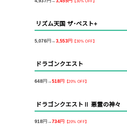
4,937
円→
3,455
円
【
30% OFF】
リズム天国 ザ･ベスト+
5,076
円→
3,553
円
【
30% OFF】
ドラゴンクエスト
648
円→
518
円
【
20% OFF
】
ドラゴンクエストⅡ 悪霊の神々
918
円→
734
円
【
20% OFF
】