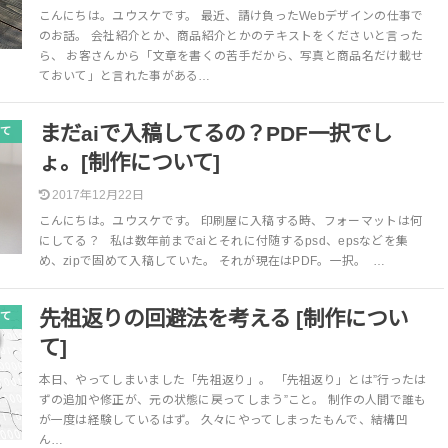
こんにちは。ユウスケです。 最近、請け負ったWebデザインの仕事で
のお話。 会社紹介とか、商品紹介とかのテキストをくださいと言った
ら、 お客さんから「文章を書くの苦手だから、写真と商品名だけ載せ
ておいて」と言れた事がある…
まだaiで入稿してるの？PDF一択でし
て
ょ。[制作について]
2017年12月22日
こんにちは。ユウスケです。 印刷屋に入稿する時、フォーマットは何
にしてる？ 私は数年前までaiとそれに付随するpsd、epsなどを集
め、zipで固めて入稿していた。 それが現在はPDF。一択。 …
先祖返りの回避法を考える [制作につい
て
て]
本日、やってしまいました「先祖返り」。 「先祖返り」とは”行ったは
ずの追加や修正が、元の状態に戻ってしまう”こと。 制作の人間で誰も
が一度は経験しているはず。 久々にやってしまったもんで、結構凹
ん…