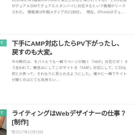
2018年には3種類のiPhoneが発売されると噂されている。 その内2台
がデュアルSIMでデュアルスタンバイに対応するという情報がリーク
された。 情報源は中国メディアの21财经。 現在、iPhoneはデュ…
下手にAMP対応したらPV下がったし、
て
戻すのも大変。
今の時代は、モバイルでも一瞬でページが開く「AMP」対応だぜ！ そ
う言われて、鵜呑みにしてこのサイトを「AMP」対応にして、CSSも
何とか弄って、それなりに見られるようにした。 確かに一瞬でサイト
が開くのはとても気持ちい…
ライティングはWebデザイナーの仕事？
て
[制作]
2017年12月19日