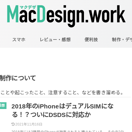
スマホ
レビュー・感想
便利技
制作・デ
Mac
Illustrator
Photoshop
制作について
なことや起こったこと、注意すること、などを書き溜める。
2018年のiPhoneはデュアルSIMにな
感想
る！？ついにDSDSに対応か
2021年11月16日