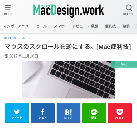
MENU
SEARCH
マンガ・アニメ
セール
スマホ
レビュー・感想
便利技
制作・
HOME
Mac
マウスのスクロールを逆にする。[Mac便利技]
2017年11月18日
Mac
ツイート
シェア
はてブ
送る
Pocket