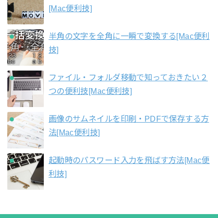
[Mac便利技]
半角の文字を全角に一瞬で変換する[Mac便利
技]
ファイル・フォルダ移動で知っておきたい２
つの便利技[Mac便利技]
画像のサムネイルを印刷・PDFで保存する方
法[Mac便利技]
起動時のパスワード入力を飛ばす方法[Mac便
利技]