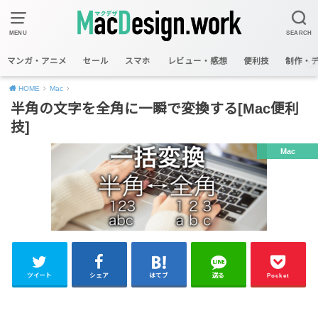
MENU
SEARCH
マンガ・アニメ
セール
スマホ
レビュー・感想
便利技
制作・
HOME
Mac
半角の文字を全角に一瞬で変換する[Mac便利
技]
Mac
ツイート
シェア
はてブ
送る
Pocket