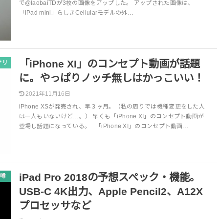
で@laobaiTDが3枚の画像をアップした。 アップされた画像は、
「iPad mini」らしきCellularモデルの外…
「iPhone XI」のコンセプト動画が話題
サリ
に。やっぱりノッチ無しはかっこいい！
2021年11月16日
iPhone XSが発売され、早３ヶ月。（私の周りでは機種変更をした人
は一人もいないけど…。） 早くも「iPhone XI」のコンセプト動画が
登場し話題になっている。 「iPhone XI」のコンセプト動画…
iPad Pro 2018の予想スペック・機能。
噂
USB-C 4K出力、Apple Pencil2、A12X
プロセッサなど