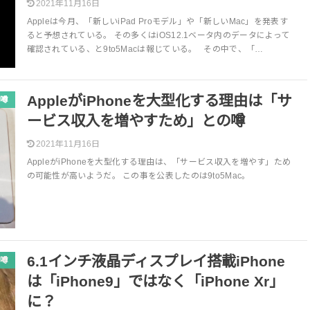
2021年11月16日
Appleは今月、「新しいiPad Proモデル」や「新しいMac」を発表す
ると予想されている。 その多くはiOS12.1ベータ内のデータによって
確認されている、と9to5Macは報じている。 その中で、「…
AppleがiPhoneを大型化する理由は「サ
噂
ービス収入を増やすため」との噂
2021年11月16日
AppleがiPhoneを大型化する理由は、「サービス収入を増やす」ため
の可能性が高いようだ。 この事を公表したのは9to5Mac。
6.1インチ液晶ディスプレイ搭載iPhone
噂
は「iPhone9」ではなく「iPhone Xr」
に？