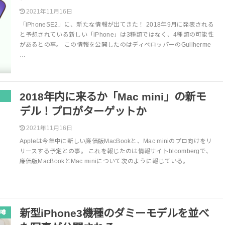
2021年11月16日
「iPhoneSE2」に、新たな情報が出てきた！ 2018年9月に発表される
と予想されている新しい「iPhone」は3種類ではなく、4種類の可能性
があるとの事。 この情報を公開したのはディベロッパーのGuilherme
…
2018年内に来るか「Mac mini」の新モ
デル！プロがターゲットか
2021年11月16日
Appleは今年中に新しい廉価版MacBookと、Mac miniのプロ向けをリ
リースする予定との事。 これを報じたのは情報サイトbloombergで、
廉価版MacBookとMac miniについて次のように報じている。
新型iPhone3機種のダミーモデルを並べ
噂