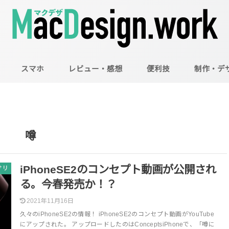
スマホ
レビュー・感想
便利技
制作・デ
Mac
Illustrator
Photoshop
噂
iPhoneSE2のコンセプト動画が公開され
サリ
る。今春発売か！？
2021年11月16日
久々のiPhoneSE2の情報！ iPhoneSE2のコンセプト動画がYouTube
にアップされた。 アップロードしたのはConceptsiPhoneで、「噂に