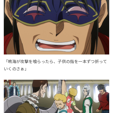
「鳴海が攻撃を喰らったら、子供の指を一本ずつ折って
いくのさぁ」