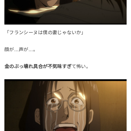
「フランシーヌは僕の妻じゃないか」
顔が…声が…。
金のぶっ壊れ具合が不気味すぎ
て怖い。